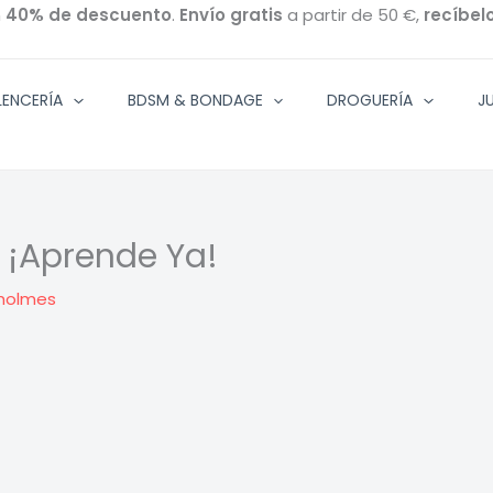
n
40% de descuento
.
Envío gratis
a partir de 50 €,
recíbel
ENCERÍA
BDSM & BONDAGE
DROGUERÍA
J
 ¡Aprende Ya!
holmes