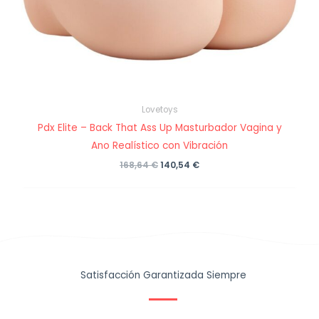
Lovetoys
Pdx Elite – Back That Ass Up Masturbador Vagina y
Ano Realístico con Vibración
El
El
168,64
€
140,54
€
precio
precio
original
actual
era:
es:
168,64 €.
140,54 €.
Satisfacción Garantizada Siempre