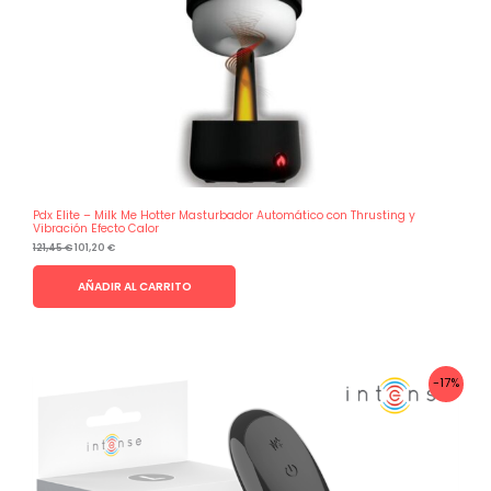
Pdx Elite – Milk Me Hotter Masturbador Automático con Thrusting y
Vibración Efecto Calor
El
El
121,45
€
101,20
€
precio
precio
original
actual
AÑADIR AL CARRITO
era:
es:
121,45 €.
101,20 €.
-17%