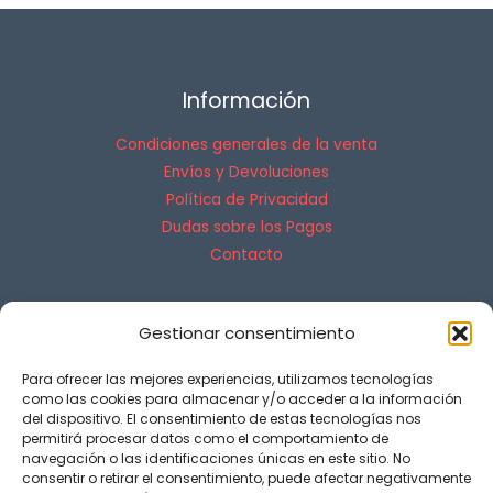
Información
Condiciones generales de la venta
Envíos y Devoluciones
Política de Privacidad
Dudas sobre los Pagos
Contacto
Legal
Gestionar consentimiento
Aviso Legal
Para ofrecer las mejores experiencias, utilizamos tecnologías
Política de cookies (UE)
como las cookies para almacenar y/o acceder a la información
Declaración de privacidad (UE)
del dispositivo. El consentimiento de estas tecnologías nos
permitirá procesar datos como el comportamiento de
Descargo de responsabilidad
navegación o las identificaciones únicas en este sitio. No
Términos y condiciones
consentir o retirar el consentimiento, puede afectar negativamente