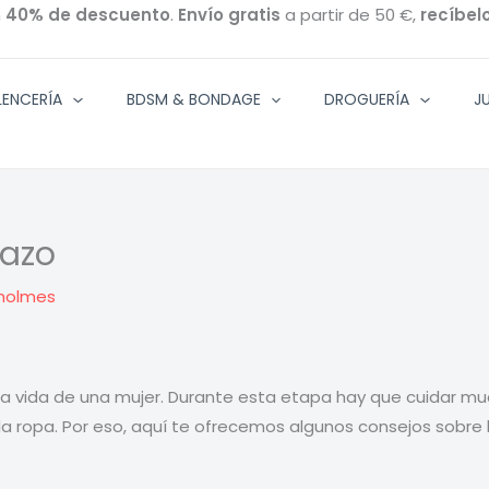
n
40% de descuento
.
Envío gratis
a partir de 50 €,
recíbel
ENCERÍA
BDSM & BONDAGE
DROGUERÍA
J
razo
holmes
ida de una mujer. Durante esta etapa hay que cuidar mucho 
 la ropa. Por eso, aquí te ofrecemos algunos consejos sobr