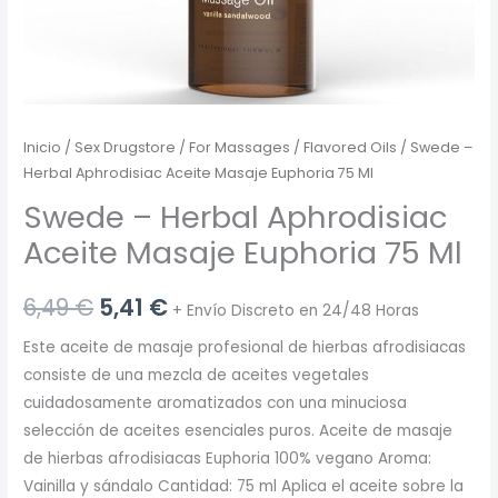
Inicio
/
Sex Drugstore
/
For Massages
/
Flavored Oils
/ Swede –
Herbal Aphrodisiac Aceite Masaje Euphoria 75 Ml
Swede – Herbal Aphrodisiac
Aceite Masaje Euphoria 75 Ml
El
El
6,49
€
5,41
€
+ Envío Discreto en 24/48 Horas
precio
precio
Este aceite de masaje profesional de hierbas afrodisiacas
consiste de una mezcla de aceites vegetales
original
actual
cuidadosamente aromatizados con una minuciosa
era:
es:
selección de aceites esenciales puros. Aceite de masaje
de hierbas afrodisiacas Euphoria 100% vegano Aroma:
6,49 €.
5,41 €.
Vainilla y sándalo Cantidad: 75 ml Aplica el aceite sobre la