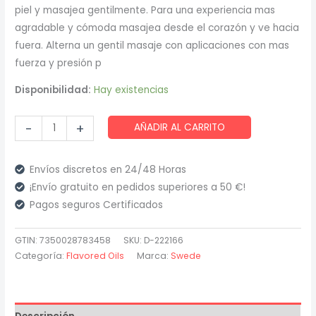
piel y masajea gentilmente. Para una experiencia mas
agradable y cómoda masajea desde el corazón y ve hacia
fuera. Alterna un gentil masaje con aplicaciones con mas
fuerza y presión p
Disponibilidad:
Hay existencias
Swede
-
+
AÑADIR AL CARRITO
-
Herbal
Envíos discretos en 24/48 Horas
Aphrodisiac
¡Envío gratuito en pedidos superiores a 50 €!
Aceite
Pagos seguros Certificados
Masaje
Euphoria
GTIN: 7350028783458
SKU:
D-222166
75
Categoría:
Flavored Oils
Marca:
Swede
Ml
cantidad