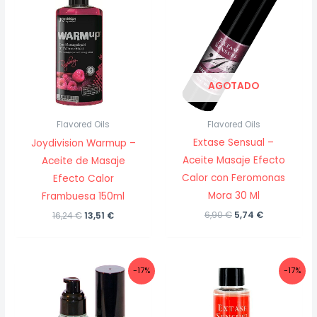
AGOTADO
Flavored Oils
Flavored Oils
Extase Sensual –
Joydivision Warmup –
Aceite Masaje Efecto
Aceite de Masaje
Calor con Feromonas
Efecto Calor
Mora 30 Ml
Frambuesa 150ml
El
El
El
El
6,90
€
5,74
€
16,24
€
13,51
€
precio
precio
precio
precio
original
actual
original
actual
era:
es:
era:
es:
6,90 €.
5,74 €.
16,24 €.
13,51 €.
-17%
-17%