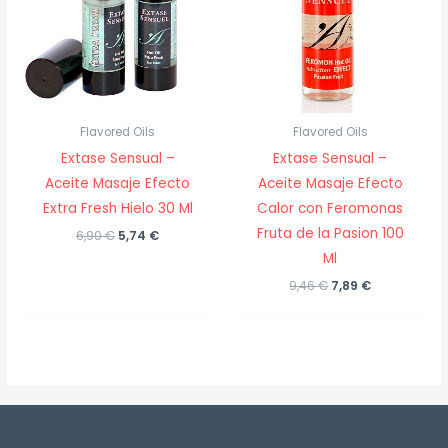
Flavored Oils
Flavored Oils
Extase Sensual –
Extase Sensual –
Aceite Masaje Efecto
Aceite Masaje Efecto
Extra Fresh Hielo 30 Ml
Calor con Feromonas
Fruta de la Pasion 100
El
El
6,90
€
5,74
€
precio
precio
Ml
original
actual
era:
es:
El
El
9,46
€
7,89
€
6,90 €.
5,74 €.
precio
precio
original
actual
era:
es:
9,46 €.
7,89 €.