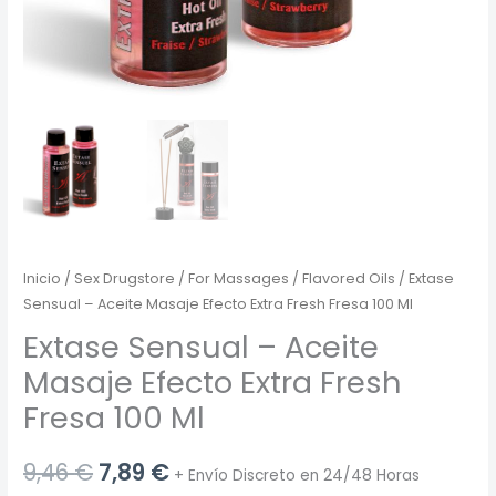
Inicio
/
Sex Drugstore
/
For Massages
/
Flavored Oils
/ Extase
Sensual – Aceite Masaje Efecto Extra Fresh Fresa 100 Ml
Extase Sensual – Aceite
Masaje Efecto Extra Fresh
Fresa 100 Ml
El
El
9,46
€
7,89
€
+ Envío Discreto en 24/48 Horas