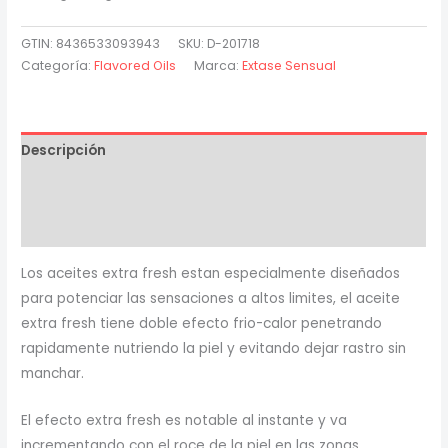
Efecto
Extra
GTIN: 8436533093943
SKU:
D-201718
Fresh
Categoría:
Flavored Oils
Marca:
Extase Sensual
Fresa
100
Ml
Descripción
cantidad
Información adicional
Valoraciones (0)
Los aceites extra fresh estan especialmente diseñados
para potenciar las sensaciones a altos limites, el aceite
extra fresh tiene doble efecto frio-calor penetrando
rapidamente nutriendo la piel y evitando dejar rastro sin
manchar.
El efecto extra fresh es notable al instante y va
incrementando con el roce de la piel en las zonas