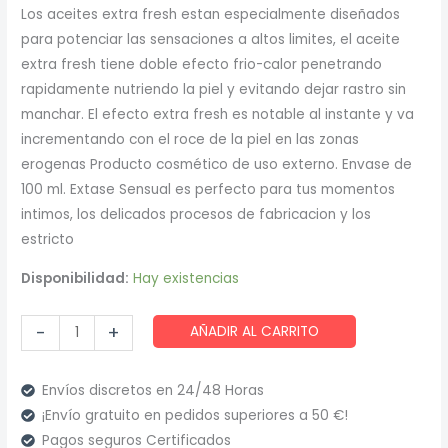
precio
precio
Los aceites extra fresh estan especialmente diseñados
para potenciar las sensaciones a altos limites, el aceite
original
actual
extra fresh tiene doble efecto frio-calor penetrando
era:
es:
rapidamente nutriendo la piel y evitando dejar rastro sin
manchar. El efecto extra fresh es notable al instante y va
9,46 €.
7,89 €.
incrementando con el roce de la piel en las zonas
erogenas Producto cosmético de uso externo. Envase de
100 ml. Extase Sensual es perfecto para tus momentos
intimos, los delicados procesos de fabricacion y los
estricto
Disponibilidad:
Hay existencias
Extase
-
+
AÑADIR AL CARRITO
Sensual
-
Envíos discretos en 24/48 Horas
Aceite
¡Envío gratuito en pedidos superiores a 50 €!
Masaje
Pagos seguros Certificados