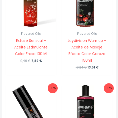
Flavored Oils
Flavored Oils
Extase Sensual –
Joydivision Warmup –
Aceite Estimulante
Aceite de Masaje
Calor Fresa 100 Ml
Efecto Calor Cereza
150ml
El
El
9,46
€
7,89
€
precio
precio
El
El
16,24
€
13,51
€
original
actual
precio
precio
era:
es:
original
actual
9,46 €.
7,89 €.
era:
es:
16,24 €.
13,51 €.
-17%
-17%