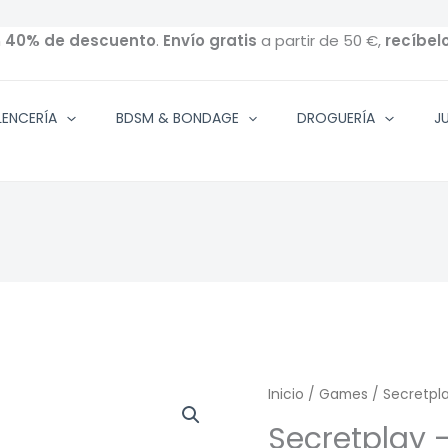
n
40% de descuento
.
Envío gratis
a partir de 50 €,
recíbel
ENCERÍA
BDSM & BONDAGE
DROGUERÍA
J
Inicio
/
Games
/ Secretpl
Secretplay