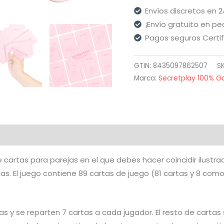
Juego
Envíos discretos en 
Sexmatch
¡Envío gratuito en pe
Massage
Pagos seguros Certi
Edition
cantidad
GTIN: 8435097862507
S
Marca:
Secretplay 100% 
aloraciones (0)
e cartas para parejas en el que debes hacer coincidir ilustr
s. El juego contiene 89 cartas de juego (81 cartas y 8 comod
artas y se reparten 7 cartas a cada jugador. El resto de cart