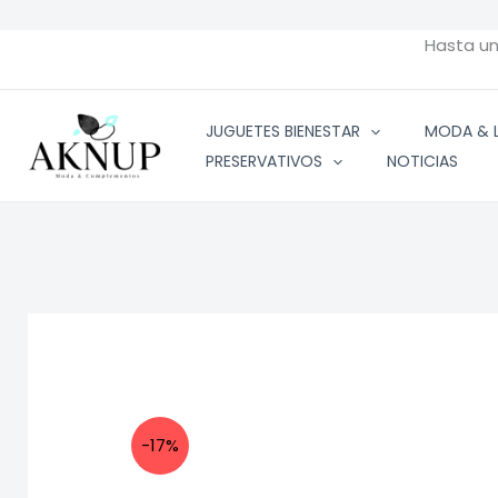
Ir
al
Hasta u
contenido
JUGUETES BIENESTAR
MODA & L
PRESERVATIVOS
NOTICIAS
-17%