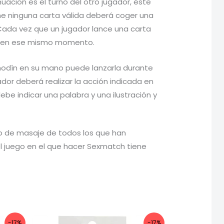
ación es el turno del otro jugador, éste
iene ninguna carta válida deberá coger una
 Cada vez que un jugador lance una carta
ta, en ese mismo momento.
modín en su mano puede lanzarla durante
dor deberá realizar la acción indicada en
be indicar una palabra y una ilustración y
po de masaje de todos los que han
del juego en el que hacer Sexmatch tiene
-17%
-17%