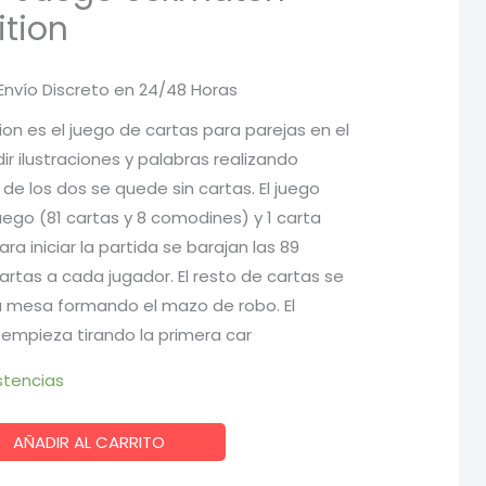
tion
Envío Discreto en 24/48 Horas
recio
n es el juego de cartas para parejas en el
r ilustraciones y palabras realizando
ctual
de los dos se quede sin cartas. El juego
:
uego (81 cartas y 8 comodines) y 1 carta
ara iniciar la partida se barajan las 89
,87 €.
artas a cada jugador. El resto de cartas se
a mesa formando el mazo de robo. El
empieza tirando la primera car
stencias
AÑADIR AL CARRITO