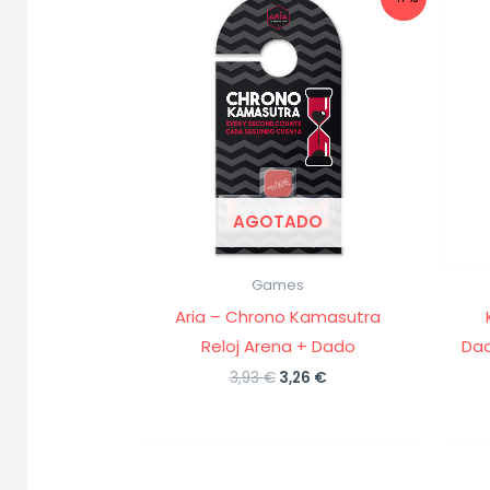
AGOTADO
Games
Aria – Chrono Kamasutra
Reloj Arena + Dado
Dad
El
El
3,93
€
3,26
€
precio
precio
original
actual
era:
es:
3,93 €.
3,26 €.