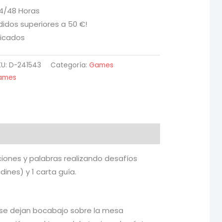
24/48 Horas
didos superiores a 50 €!
ficados
KU:
D-241543
Categoría:
Games
Games
aciones y palabras realizando desafíos
ines) y 1 carta guía.
as se dejan bocabajo sobre la mesa