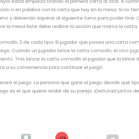
yor edad empieza tirando la primera carta al azar. A continu
ación o en palabra con la carta que hay en la mesa. Si no t
rno y debiendo esperar al siguiente turno para poder tirar.
obre la mesa éste debe realizar la acción que marca la car
omodín, 2 de cada tipo. El jugador que posea una carta co
ego. Cuando un jugador lance la carta comodín, el otro juga
o. Tras lanzar la carta comodín el jugador que la lance de
ra a su conveniencia para continuar el juego.
ganará el juego. La persona que gane el juego decide qué ti
ego es el que quiere recibir de su pareja. ¡Disfrutad juntos 
-17%