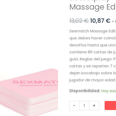
Massage Edi
El
El
13,02
€
10,87
€
+ 
precio
p
Sexmatch Massage Editio
que debes hacer coincidi
original
a
desafíos hasta que uno 
era:
es
contiene 89 cartas de j
guía. Reglas del juego: P
13,02 €.
10
cartas y se reparten 7 c
dejan bocabajo sobre l
jugador de mayor edad 
Disponibilidad:
Hay exi
Secretplay
-
+
-