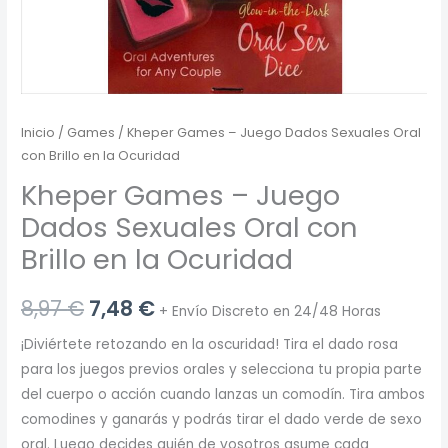
Inicio
/
Games
/ Kheper Games – Juego Dados Sexuales Oral
con Brillo en la Ocuridad
Kheper Games – Juego
Dados Sexuales Oral con
Brillo en la Ocuridad
El
El
8,97
€
7,48
€
+ Envío Discreto en 24/48 Horas
precio
precio
¡Diviértete retozando en la oscuridad! Tira el dado rosa
para los juegos previos orales y selecciona tu propia parte
original
actual
del cuerpo o acción cuando lanzas un comodín. Tira ambos
era:
es:
comodines y ganarás y podrás tirar el dado verde de sexo
oral. Luego decides quién de vosotros asume cada