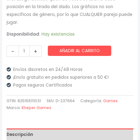
8,97 €.
7,48 €.
posición en la tirada del dado. Los gráficos no son
específicos de género, por lo que CUALQUIER pareja puede
jugar.
Disponibilidad:
Hay existencias
Kheper
-
+
AÑADIR AL CARRITO
Games
-
Envíos discretos en 24/48 Horas
Juego
¡Envío gratuito en pedidos superiores a 50 €!
Dados
Pagos seguros Certificados
Sexuales
Oral
GTIN: 825156111031
SKU:
D-237664
Categoría:
Games
con
Marca:
Kheper Games
Brillo
en
la
Descripción
Ocuridad