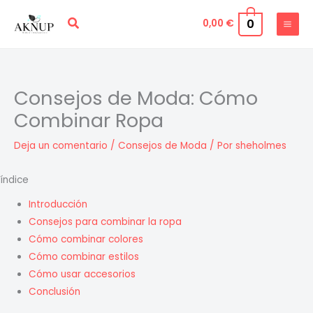
Ir
Buscar
0
0,00
€
al
contenido
Consejos de Moda: Cómo
Combinar Ropa
Deja un comentario
/
Consejos de Moda
/ Por
sheholmes
índice
Introducción
Consejos para combinar la ropa
Cómo combinar colores
Cómo combinar estilos
Cómo usar accesorios
Conclusión