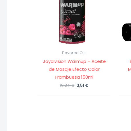
Flavored Oils
Joydivision Warmup – Aceite
de Masaje Efecto Calor
M
Frambuesa 150ml
El
El
16,24
€
13,51
€
precio
precio
original
actual
era:
es:
16,24 €.
13,51 €.