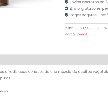
Envíos discretos en 
¡Envío gratuito en pe
Pagos seguros Certi
GTIN: 7350028783359
SK
Marca:
Swede
aloraciones (0)
rbas afrodisiacas consiste de una mezcla de aceites vege
puros.
iacas