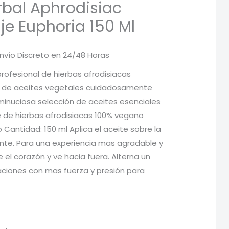
bal Aphrodisiac
je Euphoria 150 Ml
Envío Discreto en 24/48 Horas
ecio
rofesional de hierbas afrodisiacas
a de aceites vegetales cuidadosamente
tual
inuciosa selección de aceites esenciales
:
 de hierbas afrodisiacas 100% vegano
o Cantidad: 150 ml Aplica el aceite sobre la
64 €.
nte. Para una experiencia mas agradable y
l corazón y ve hacia fuera. Alterna un
aciones con mas fuerza y presión para