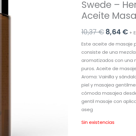
Swede – Her
Aceite Masa
El
El
10,37
€
8,64
€
+ 
precio
pr
Este aceite de masaje p
consiste de una mezcl
original
ac
aromatizados con una m
era:
es
puros. Aceite de masaje
Aroma: Vainilla y sándal
10,37 €.
8,
piel y masajea gentilme
cómoda masajea desde e
gentil masaje con aplic
aseg
Sin existencias