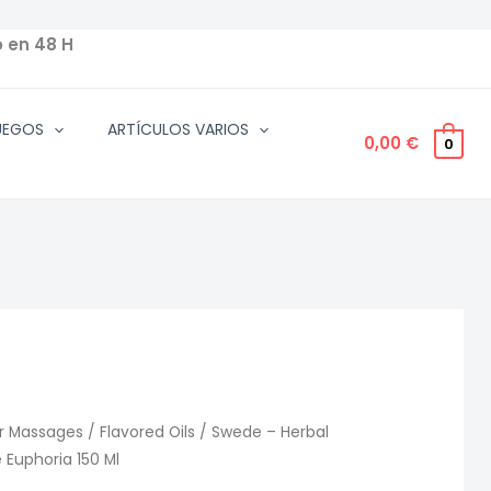
o en 48 H
UEGOS
ARTÍCULOS VARIOS
0,00
€
0
r Massages
/
Flavored Oils
/ Swede – Herbal
 Euphoria 150 Ml