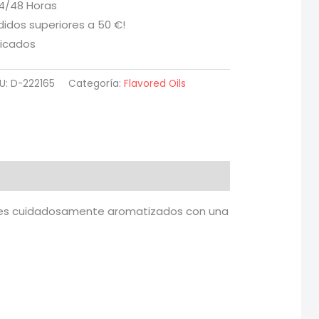
24/48 Horas
didos superiores a 50 €!
ficados
U:
D-222165
Categoría:
Flavored Oils
tales cuidadosamente aromatizados con una