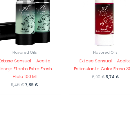
Flavored Oils
Flavored Oils
Extase Sensual – Aceite
Extase Sensual – Aceit
asaje Efecto Extra Fresh
Estimulante Calor Fresa 3
Hielo 100 Ml
El
El
6,90
€
5,74
€
precio
preci
El
El
9,46
€
7,89
€
original
actu
precio
precio
era:
es:
original
actual
6,90 €.
5,74 
era:
es:
9,46 €.
7,89 €.