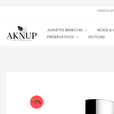
Ir
al
Hasta u
contenido
JUGUETES BIENESTAR
MODA & L
PRESERVATIVOS
NOTICIAS
-17%