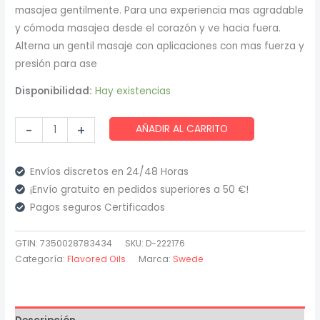
masajea gentilmente. Para una experiencia mas agradable
y cómoda masajea desde el corazón y ve hacia fuera.
Alterna un gentil masaje con aplicaciones con mas fuerza y
presión para ase
Disponibilidad:
Hay existencias
Swede
-
+
AÑADIR AL CARRITO
-
Herbal
Envíos discretos en 24/48 Horas
Aphrodisiac
¡Envío gratuito en pedidos superiores a 50 €!
Aceite
Pagos seguros Certificados
Masaje
Ecstatic
GTIN: 7350028783434
SKU:
D-222176
75
Categoría:
Flavored Oils
Marca:
Swede
Ml
cantidad