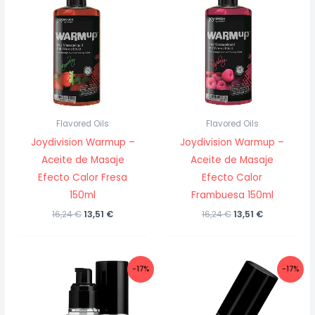
Flavored Oils
Flavored Oils
Joydivision Warmup –
Joydivision Warmup –
Aceite de Masaje
Aceite de Masaje
Efecto Calor Fresa
Efecto Calor
150ml
Frambuesa 150ml
El
El
El
El
16,24
€
13,51
€
16,24
€
13,51
€
precio
precio
precio
precio
original
actual
original
actual
era:
es:
era:
es:
16,24 €.
13,51 €.
16,24 €.
13,51 €.
-17%
-17%