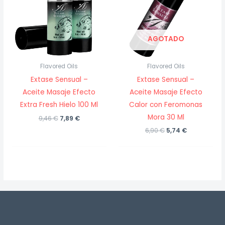
AGOTADO
Flavored Oils
Flavored Oils
Extase Sensual –
Extase Sensual –
Aceite Masaje Efecto
Aceite Masaje Efecto
Calor con Feromonas
Extra Fresh Hielo 100 Ml
Mora 30 Ml
El
El
9,46
€
7,89
€
precio
precio
El
El
6,90
€
5,74
€
original
actual
precio
precio
era:
es:
original
actual
9,46 €.
7,89 €.
era:
es:
6,90 €.
5,74 €.