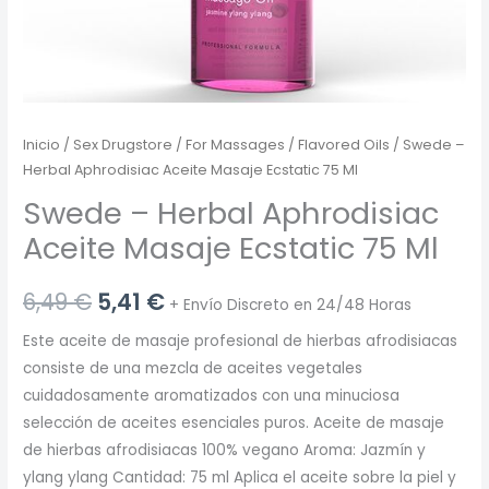
Inicio
/
Sex Drugstore
/
For Massages
/
Flavored Oils
/ Swede –
Herbal Aphrodisiac Aceite Masaje Ecstatic 75 Ml
Swede – Herbal Aphrodisiac
Aceite Masaje Ecstatic 75 Ml
El
El
6,49
€
5,41
€
+ Envío Discreto en 24/48 Horas
precio
precio
Este aceite de masaje profesional de hierbas afrodisiacas
consiste de una mezcla de aceites vegetales
original
actual
cuidadosamente aromatizados con una minuciosa
era:
es:
selección de aceites esenciales puros. Aceite de masaje
de hierbas afrodisiacas 100% vegano Aroma: Jazmín y
6,49 €.
5,41 €.
ylang ylang Cantidad: 75 ml Aplica el aceite sobre la piel y