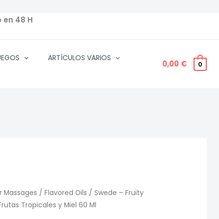
o en 48 H
UEGOS
ARTÍCULOS VARIOS
0,00
€
0
r Massages
/
Flavored Oils
/ Swede – Fruity
rutas Tropicales y Miel 60 Ml