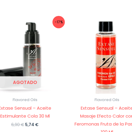
-17%
AGOTADO
Flavored Oils
Flavored Oils
Extase Sensual – Aceite
Extase Sensual – Aceit
Estimulante Cola 30 Ml
Masaje Efecto Calor co
Feromonas Fruta de la Pa
El
El
6,90
€
5,74
€
precio
precio
100 Ml