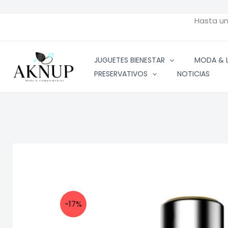
Ir
al
Hasta u
contenido
JUGUETES BIENESTAR
MODA & L
PRESERVATIVOS
NOTICIAS
-17%