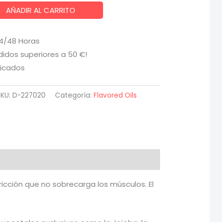
AÑADIR AL CARRITO
24/48 Horas
didos superiores a 50 €!
ficados
SKU:
D-227020
Categoría:
Flavored Oils
fricción que no sobrecarga los músculos. El