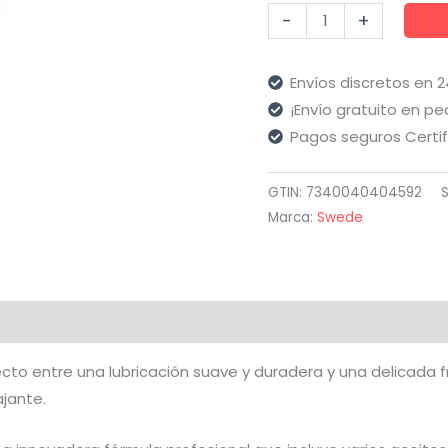
Swede
-
+
-
Fruity
Envíos discretos en 
Love
¡Envío gratuito en pe
Aceite
Pagos seguros Certi
Efecto
Calor
GTIN: 7340040404592
Frutas
Marca:
Swede
Tropicales
y
Miel
60
aloraciones (0)
Ml
cantidad
rfecto entre una lubricación suave y duradera y una delicada 
ajante.