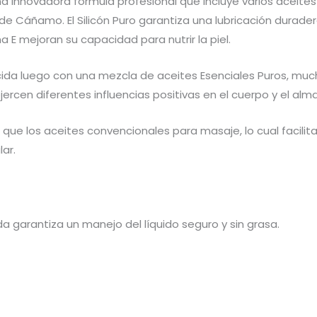
a innovadora fórmula profesional que incluye varios aceites
e Cáñamo. El Silicón Puro garantiza una lubricación durader
a E mejoran su capacidad para nutrir la piel.
ida luego con una mezcla de aceites Esenciales Puros, muc
ercen diferentes influencias positivas en el cuerpo y el alm
 que los aceites convencionales para masaje, lo cual facil
ar.
da garantiza un manejo del líquido seguro y sin grasa.