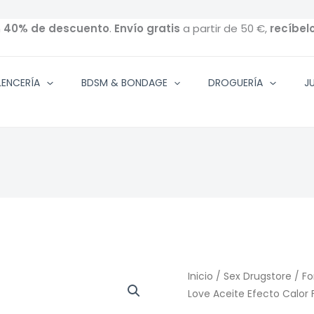
n
40% de descuento
.
Envío gratis
a partir de 50 €,
recíbel
ENCERÍA
BDSM & BONDAGE
DROGUERÍA
J
Inicio
/
Sex Drugstore
/
Fo
Love Aceite Efecto Calor F