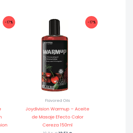
-17%
-17%
Flavored Oils
e
Joydivision Warmup – Aceite
n
de Masaje Efecto Calor
sion
Cereza 150ml