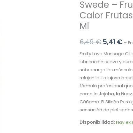
Swede – Frui
Calor Frutas
Ml
El
El
6,49
€
5,41
€
+ En
precio
pr
Fruity Love Massage Oil 
lubricación suave y dura
original
ac
sobrecarga los músculos.
era:
es:
relajante. La lujosa ba
fórmula profesional que 
6,49 €.
5,4
como la Jojoba, la Nuez
Cáñamo. El Silicón Puro 
sensación de piel sedo
Disponibilidad:
Hay exi