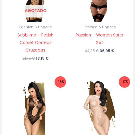
AGOTADO
Fashion & Lingerie
Fashion & Lingerie
Subblime – Fetish
Passion – Woman Saria
Corset Correas
Set
Cruzadas
El
El
44,35
€
36,95
€
precio
precio
El
El
21,75
€
18,15
€
original
actual
precio
precio
era:
es:
original
actual
44,35 €.
36,95 €.
era:
es:
21,75 €.
18,15 €.
-16%
-17%