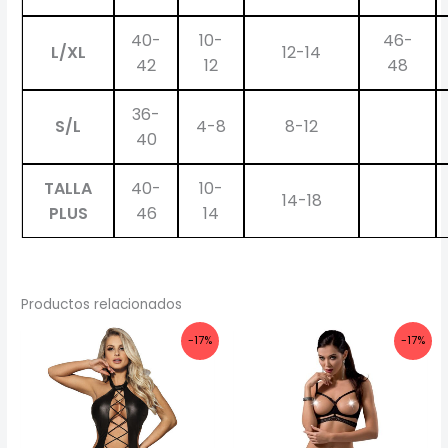
40-
10-
46-
L/XL
12-14
42
12
48
36-
S/L
4-8
8-12
40
TALLA
40-
10-
14-18
PLUS
46
14
Productos relacionados
-17%
-17%