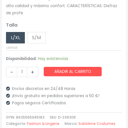
alta calidad y máximo confort. CARACTERÍSTICAS: Disfraz
de profe
Talla
L/XL
S/M
LIMPIAR
Disponibilidad:
Hay existencias
Subblime
-
+
AÑADIR AL CARRITO
-
Disfraz
Envíos discretos en 24/48 Horas
Profesora
¡Envío gratuito en pedidos superiores a 50 €!
Sexy
Pagos seguros Certificados
Body
cantidad
GTIN: 8435565945183
SKU:
D-239308
Categoría:
Fashion & Lingerie
Marca:
Subblime Costumes