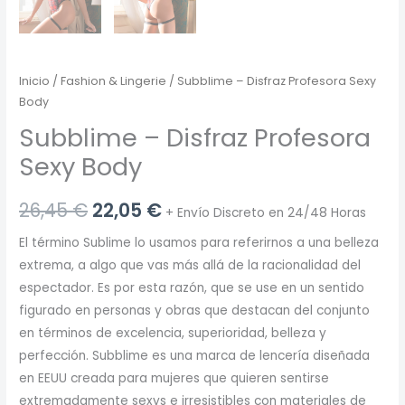
Inicio
/
Fashion & Lingerie
/ Subblime – Disfraz Profesora Sexy
Body
Subblime – Disfraz Profesora
Sexy Body
El
El
26,45
€
22,05
€
+ Envío Discreto en 24/48 Horas
precio
precio
El término Sublime lo usamos para referirnos a una belleza
extrema, a algo que vas más allá de la racionalidad del
original
actual
espectador. Es por esta razón, que se use en un sentido
era:
es:
figurado en personas y obras que destacan del conjunto
en términos de excelencia, superioridad, belleza y
26,45 €.
22,05 €.
perfección. Subblime es una marca de lencería diseñada
en EEUU creada para mujeres que quieren sentirse
extremadamente sexys e irresistibles con materiales de