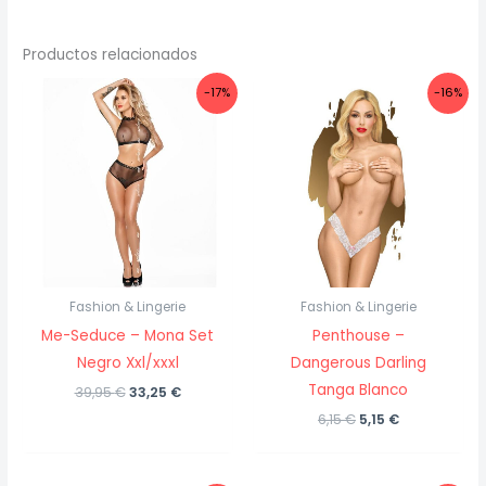
Productos relacionados
-17%
-16%
Fashion & Lingerie
Fashion & Lingerie
Me-Seduce – Mona Set
Penthouse –
Negro Xxl/xxxl
Dangerous Darling
Tanga Blanco
El
El
39,95
€
33,25
€
precio
precio
El
El
6,15
€
5,15
€
original
actual
precio
precio
era:
es:
original
actual
39,95 €.
33,25 €.
era:
es: