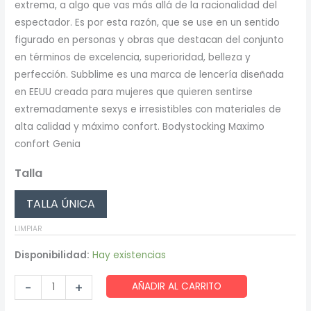
extrema, a algo que vas más allá de la racionalidad del
original
actual
espectador. Es por esta razón, que se use en un sentido
era:
es:
figurado en personas y obras que destacan del conjunto
en términos de excelencia, superioridad, belleza y
15,35 €.
12,75 €.
perfección. Subblime es una marca de lencería diseñada
en EEUU creada para mujeres que quieren sentirse
extremadamente sexys e irresistibles con materiales de
alta calidad y máximo confort. Bodystocking Maximo
confort Genia
Talla
TALLA ÚNICA
LIMPIAR
Disponibilidad:
Hay existencias
Subblime
-
+
AÑADIR AL CARRITO
-