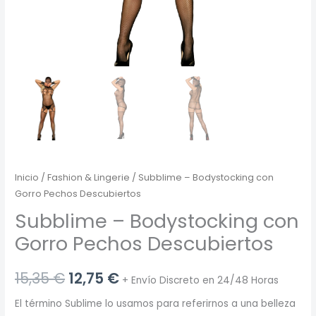
Inicio
/
Fashion & Lingerie
/ Subblime – Bodystocking con
Gorro Pechos Descubiertos
Subblime – Bodystocking con
Gorro Pechos Descubiertos
El
El
15,35
€
12,75
€
+ Envío Discreto en 24/48 Horas
precio
precio
El término Sublime lo usamos para referirnos a una belleza