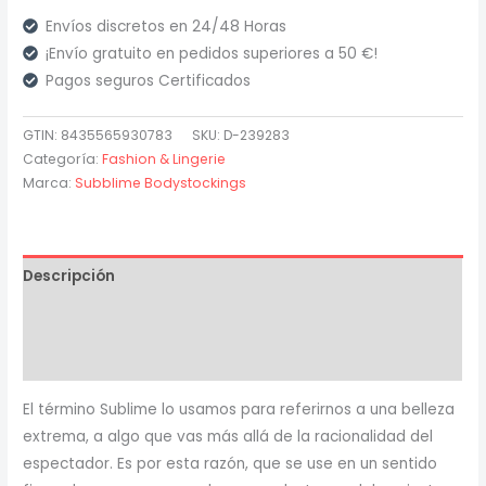
Bodystocking
Envíos discretos en 24/48 Horas
con
¡Envío gratuito en pedidos superiores a 50 €!
Gorro
Pagos seguros Certificados
Pechos
Descubiertos
GTIN: 8435565930783
SKU:
D-239283
cantidad
Categoría:
Fashion & Lingerie
Marca:
Subblime Bodystockings
Descripción
Información adicional
Valoraciones (0)
El término Sublime lo usamos para referirnos a una belleza
extrema, a algo que vas más allá de la racionalidad del
espectador. Es por esta razón, que se use en un sentido