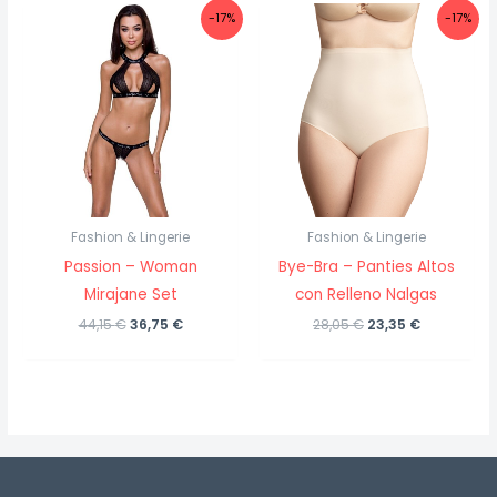
6,15 €.
5,15 €.
-17%
-17%
Fashion & Lingerie
Fashion & Lingerie
Passion – Woman
Bye-Bra – Panties Altos
Mirajane Set
con Relleno Nalgas
El
El
El
El
44,15
€
36,75
€
28,05
€
23,35
€
precio
precio
precio
precio
original
actual
original
actual
era:
es:
era:
es:
44,15 €.
36,75 €.
28,05 €.
23,35 €.