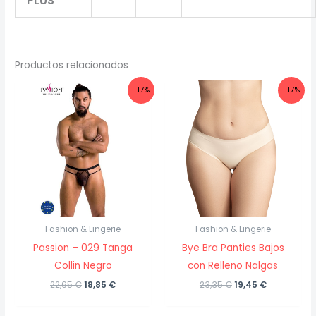
PLUS
Productos relacionados
-17%
-17%
Fashion & Lingerie
Fashion & Lingerie
Passion – 029 Tanga
Bye Bra Panties Bajos
Collin Negro
con Relleno Nalgas
El
El
El
El
22,65
€
18,85
€
23,35
€
19,45
€
precio
precio
precio
precio
original
actual
original
actual