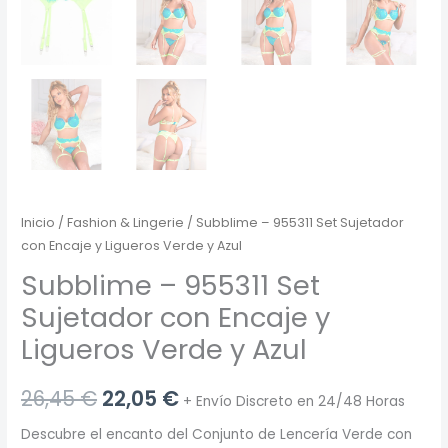
Inicio
/
Fashion & Lingerie
/ Subblime – 955311 Set Sujetador
con Encaje y Ligueros Verde y Azul
Subblime – 955311 Set
Sujetador con Encaje y
Ligueros Verde y Azul
El
El
26,45
€
22,05
€
+ Envío Discreto en 24/48 Horas
precio
precio
Descubre el encanto del Conjunto de Lencería Verde con