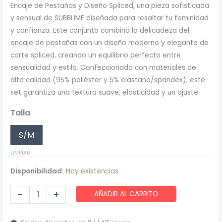
Encaje de Pestañas y Diseño Spliced, una pieza sofisticada
original
actual
y sensual de SUBBLIME diseñada para resaltar tu feminidad
era:
es:
y confianza. Este conjunto combina la delicadeza del
encaje de pestañas con un diseño moderno y elegante de
26,45 €.
22,05 €.
corte spliced, creando un equilibrio perfecto entre
sensualidad y estilo. Confeccionado con materiales de
alta calidad (95% poliéster y 5% elastano/spandex), este
set garantiza una textura suave, elasticidad y un ajuste
Talla
S/M
LIMPIAR
Disponibilidad:
Hay existencias
Subblime
-
+
AÑADIR AL CARRITO
-
955311