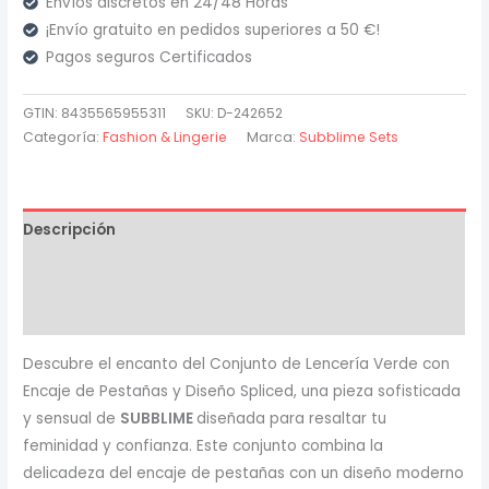
Envíos discretos en 24/48 Horas
Set
¡Envío gratuito en pedidos superiores a 50 €!
Sujetador
Pagos seguros Certificados
con
Encaje
GTIN: 8435565955311
SKU:
D-242652
y
Categoría:
Fashion & Lingerie
Marca:
Subblime Sets
Ligueros
Verde
y
Descripción
Azul
cantidad
Información adicional
Valoraciones (0)
Descubre el encanto del Conjunto de Lencería Verde con
Encaje de Pestañas y Diseño Spliced, una pieza sofisticada
y sensual de
SUBBLIME
diseñada para resaltar tu
feminidad y confianza. Este conjunto combina la
delicadeza del encaje de pestañas con un diseño moderno