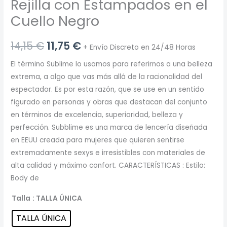
Rejilla con Estampados en el
Cuello Negro
El
El
14,15
€
11,75
€
+ Envío Discreto en 24/48 Horas
precio
precio
El término Sublime lo usamos para referirnos a una belleza
extrema, a algo que vas más allá de la racionalidad del
original
actual
espectador. Es por esta razón, que se use en un sentido
era:
es:
figurado en personas y obras que destacan del conjunto
en términos de excelencia, superioridad, belleza y
14,15 €.
11,75 €.
perfección. Subblime es una marca de lencería diseñada
en EEUU creada para mujeres que quieren sentirse
extremadamente sexys e irresistibles con materiales de
alta calidad y máximo confort. CARACTERÍSTICAS : Estilo:
Body de
Talla
: TALLA ÚNICA
TALLA ÚNICA