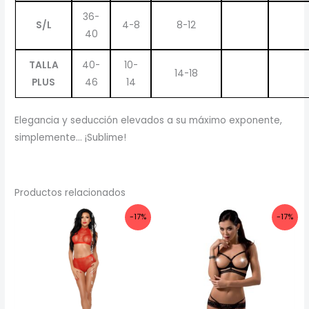
36-
S/L
4-8
8-12
40
TALLA
40-
10-
14-18
PLUS
46
14
Elegancia y seducción elevados a su máximo exponente,
simplemente… ¡Sublime!
Productos relacionados
-17%
-17%