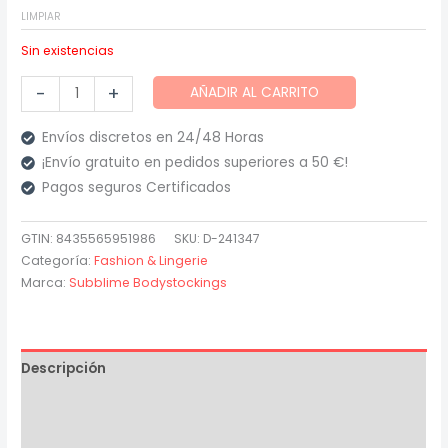
LIMPIAR
Sin existencias
Subblime
-
+
AÑADIR AL CARRITO
-
951986
Envíos discretos en 24/48 Horas
Bodystocking
¡Envío gratuito en pedidos superiores a 50 €!
Crotchless
Pagos seguros Certificados
de
Rejilla
GTIN: 8435565951986
SKU:
D-241347
Categoría:
Fashion & Lingerie
con
Marca:
Subblime Bodystockings
Estampados
en
el
Cuello
Descripción
Negro
Información adicional
cantidad
Valoraciones (0)