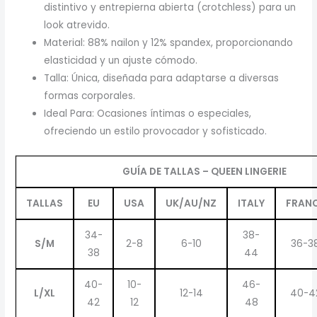
distintivo y entrepierna abierta (crotchless) para un
look atrevido.
Material: 88% nailon y 12% spandex, proporcionando
elasticidad y un ajuste cómodo.
Talla: Única, diseñada para adaptarse a diversas
formas corporales.
Ideal Para: Ocasiones íntimas o especiales,
ofreciendo un estilo provocador y sofisticado.
GUÍA DE TALLAS – QUEEN LINGERIE
TALLAS
EU
USA
UK/AU/NZ
ITALY
FRAN
34-
38-
S/M
2-8
6-10
36-3
38
44
40-
10-
46-
L/XL
12-14
40-4
42
12
48