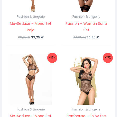
Fashion & Lingerie
Fashion & Lingerie
Me-Seduce – Mona Set
Passion – Woman Saria
Rojo
Set
El
El
El
El
39,95
€
33,25
€
44,35
€
36,95
€
precio
precio
precio
precio
original
actual
original
actual
era:
es:
era:
es:
39,95 €.
33,25 €.
44,35 €.
36,95 €.
-17%
-17%
Fashion & Lingerie
Fashion & Lingerie
Me-Seduce – Mona Set
Penthouse – Enjoy the