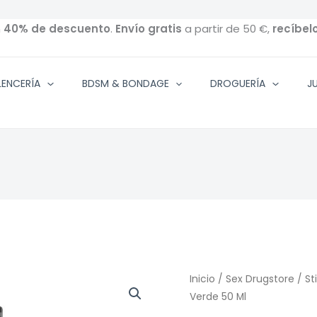
n
40% de descuento
.
Envío gratis
a partir de 50 €,
recíbel
ENCERÍA
BDSM & BONDAGE
DROGUERÍA
J
Inicio
/
Sex Drugstore
/ St
Verde 50 Ml