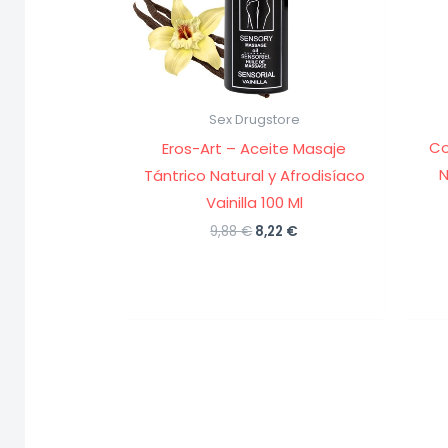
Sex Drugstore
Co
Eros-Art – Aceite Masaje
N
Tántrico Natural y Afrodisíaco
Vainilla 100 Ml
El
El
9,88
€
8,22
€
precio
precio
original
actual
era:
es:
9,88 €.
8,22 €.