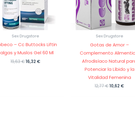
Sex Drugstore
Sex Drugstore
beco – Cc Buttocks Liftin
Gotas de Amor –
algas y Muslos Gel 60 Ml
Complemento Alimentic
Afrodisíaco Natural par
El
El
19,63
€
16,32
€
precio
precio
Potenciar la Líbido y la
original
actual
era:
es:
Vitalidad Femenina
19,63 €.
16,32 €.
El
El
12,77
€
10,62
€
precio
prec
original
actu
era:
es:
12,77 €.
10,62