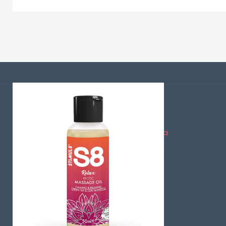
Información
Condiciones generales de la venta
Envíos y Devoluciones
Stimul8 – S8 Rel
Política de Privacidad
Dudas sobre los Pagos