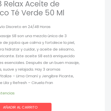
 Relax Aceite de
ico Té Verde 50 Ml
vío Discreto en 24/48 Horas
ecio
masaje S8 son una mezcla única de 3
 de jojoba que calma y fortalece la piel,
tual
a hidratar y cuidar, y aceite de sésamo,
bricante. Este aceite S8 está enriquecido
es esenciales. Después de un buen masaje,
5 €.
a, suave y relajada. Hay 3 aromas
Vitalize – Lima Omaní y Jengibre Picante,
e Lila y Refresh – Ciruela Fran
stencias
AÑADIR AL CARRITO