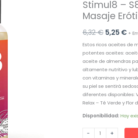
Stimul8 – S8
Masaje Erót
El
El
6,32
€
5,25
€
+ En
precio
pr
Estos ricos aceites de 
potentes aceites: aceite
original
ac
aceite de almendras par
era:
es:
altamente nutritivo y lu
con vitaminas y mineral
6,32 €.
5,2
su piel se sentirá sedos
diferentes disponibles: 
Relax – Té Verde y Flor d
Disponibilidad:
Hay exi
Stimul8
-
+