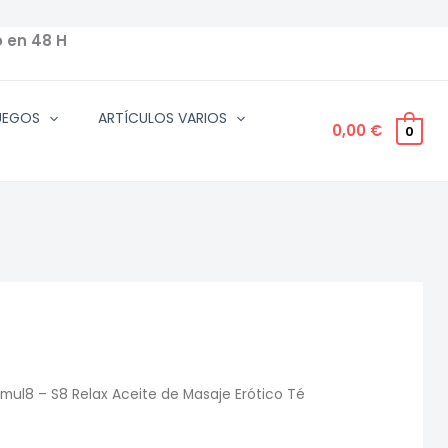
o en 48 H
UEGOS
ARTÍCULOS VARIOS
0,00
€
0
imul8 – S8 Relax Aceite de Masaje Erótico Té