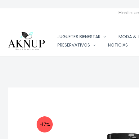
Ir
al
Hasta u
contenido
JUGUETES BIENESTAR
MODA & L
PRESERVATIVOS
NOTICIAS
-17%