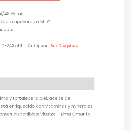
24/48 Horas
didos superiores a 50 €!
ficados
:
D-243746
Categoría:
Sex Drugstore
a y fortalece la piel, aceite de
 está enriquecido con vitaminas y minerales
entes disponibles: Vitalize – Lima Omaní y