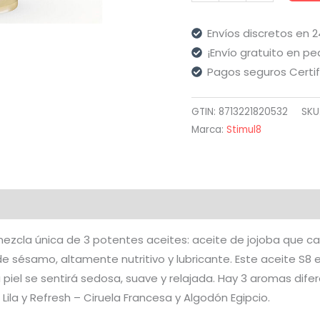
-
S8
Envíos discretos en 
Relax
¡Envío gratuito en pe
Aceite
Pagos seguros Certi
de
Masaje
GTIN: 8713221820532
SKU
Erótico
Marca:
Stimul8
Té
Verde
50
Ml
aloraciones (0)
cantidad
ezcla única de 3 potentes aceites: aceite de jojoba que calm
de sésamo, altamente nutritivo y lubricante. Este aceite S8
iel se sentirá sedosa, suave y relajada. Hay 3 aromas difer
 Lila y Refresh – Ciruela Francesa y Algodón Egipcio.