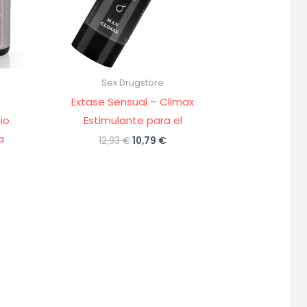
Sex Drugstore
Extase Sensual – Climax
io
Estimulante para el
a
El
El
12,93
€
10,79
€
precio
precio
original
actual
era:
es:
12,93 €.
10,79 €.
io
al
 €.