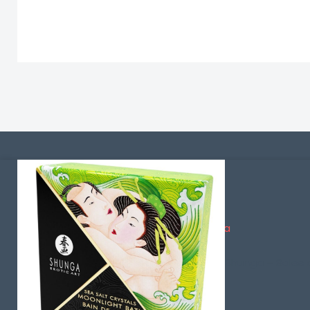
Información
Condiciones generales de la venta
Envíos y Devoluciones
Shunga – Sales 
Política de Privacidad
Dudas sobre los Pagos