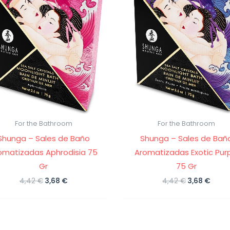
For the Bathroom
For the Bathroom
Shunga – Sales de Baño
Shunga – Sales de Bañ
omatizadas Aphrodisia 75
Aromatizadas Exotic Pur
Gr
75 Gr
El
El
El
El
4,42
€
3,68
€
4,42
€
3,68
€
precio
precio
precio
preci
original
actual
original
actu
era:
es:
era:
es:
4,42 €.
3,68 €.
4,42 €.
3,68 