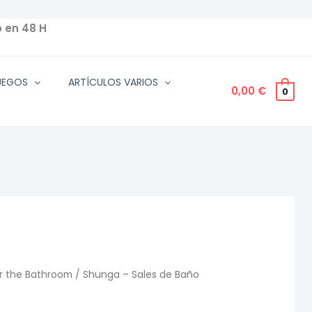
o en 48 H
UEGOS
ARTÍCULOS VARIOS
0,00
€
0
r the Bathroom
/ Shunga – Sales de Baño