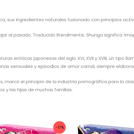
a, sus ingredientes naturales fusionado con principios acti
ajar al pasado. Traducido literalmente, Shunga significa ‘i
uras eróticas japonesas del siglo XVI, XVII y XVIII, un tipo 
as sensuales y episodios de amor carnal, siempre elabor
, marcó el principio de la industria pornográfica para la cla
 y las hijas de muchas familias.
-17%