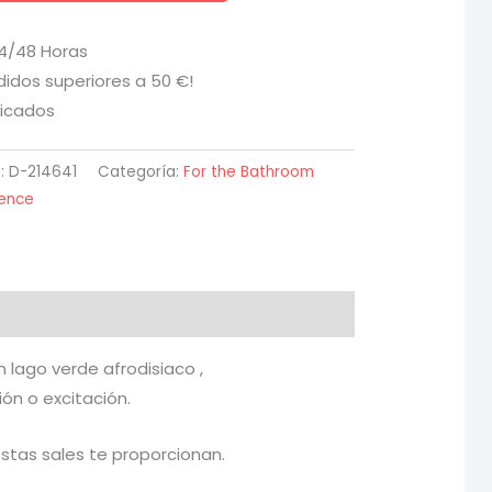
24/48 Horas
didos superiores a 50 €!
ficados
:
D-214641
Categoría:
For the Bathroom
ience
 lago verde afrodisiaco ,
ón o excitación.
stas sales te proporcionan.