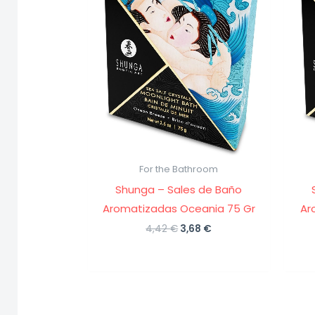
For the Bathroom
Shunga – Sales de Baño
Aromatizadas Oceania 75 Gr
Ar
El
El
4,42
€
3,68
€
precio
precio
original
actual
era:
es:
4,42 €.
3,68 €.