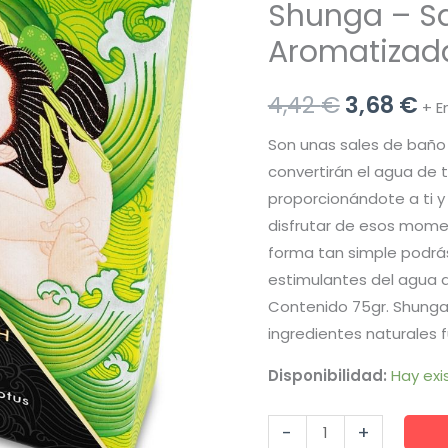
Shunga – Sa
Aromatizada
El
El
4,42
€
3,68
€
+ E
precio
pr
Son unas sales de baño 
convertirán el agua de t
original
ac
proporcionándote a ti y
era:
es
disfrutar de esos momen
forma tan simple podrá
4,42 €.
3,
estimulantes del agua d
Contenido 75gr. Shunga 
ingredientes naturales f
Disponibilidad:
Hay exi
Shunga
-
+