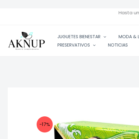
Ir
al
Hasta u
contenido
JUGUETES BIENESTAR
MODA & L
PRESERVATIVOS
NOTICIAS
-17%