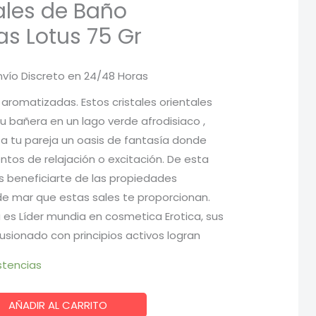
les de Baño
s Lotus 75 Gr
nvío Discreto en 24/48 Horas
ecio
aromatizadas. Estos cristales orientales
u bañera en un lago verde afrodisiaco ,
tual
 a tu pareja un oasis de fantasía donde
:
tos de relajación o excitación. De esta
s beneficiarte de las propiedades
68 €.
e mar que estas sales te proporcionan.
es Líder mundia en cosmetica Erotica, sus
usionado con principios activos logran
stencias
AÑADIR AL CARRITO