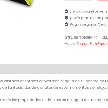
-
Sales
Envíos discretos en 
de
¡Envío gratuito en pe
Baño
Pagos seguros Certi
Aromatizadas
Lotus
GTIN: 697309066174
SKU
75
Marca:
Shunga Bath Exper
Gr
cantidad
aloraciones (0)
 cristales orientales convertirán el agua de tu bañera en un
is de fantasía donde disfrutar de esos momentos de relajaci
rte de las propiedades estimulantes del agua de mar que e