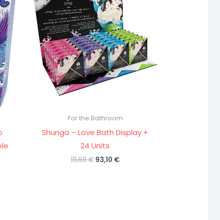
For the Bathroom
o
Shunga – Love Bath Display +
ple
24 Units
El
El
111,69
€
93,10
€
precio
precio
original
actual
o
era:
es:
al
111,69 €.
93,10 €.
€.