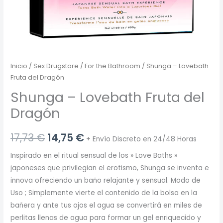
Inicio
/
Sex Drugstore
/
For the Bathroom
/ Shunga – Lovebath
Fruta del Dragón
Shunga – Lovebath Fruta del
Dragón
El
El
17,73
€
14,75
€
+ Envío Discreto en 24/48 Horas
precio
precio
Inspirado en el ritual sensual de los » Love Baths »
japoneses que privilegian el erotismo, Shunga se inventa e
original
actual
innova ofreciendo un baño relajante y sensual. Modo de
era:
es:
Uso ; Simplemente vierte el contenido de la bolsa en la
bañera y ante tus ojos el agua se convertirá en miles de
17,73 €.
14,75 €.
perlitas llenas de agua para formar un gel enriquecido y