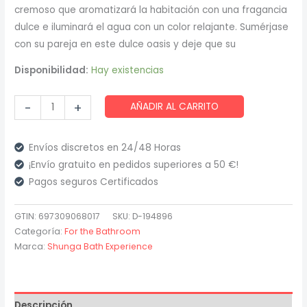
cremoso que aromatizará la habitación con una fragancia
dulce e iluminará el agua con un color relajante. Sumérjase
con su pareja en este dulce oasis y deje que su
Disponibilidad:
Hay existencias
Shunga
-
+
AÑADIR AL CARRITO
-
Lovebath
Envíos discretos en 24/48 Horas
Fruta
¡Envío gratuito en pedidos superiores a 50 €!
del
Pagos seguros Certificados
Dragón
cantidad
GTIN: 697309068017
SKU:
D-194896
Categoría:
For the Bathroom
Marca:
Shunga Bath Experience
Descripción