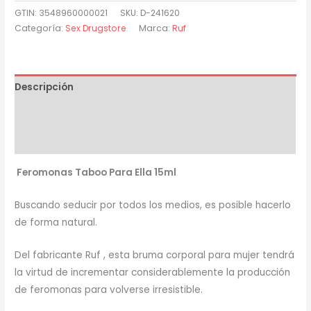
Perfume
GTIN: 3548960000021
SKU:
D-241620
de
Categoría:
Sex Drugstore
Marca:
Ruf
Feromonas
para
Ella
Descripción
15
Ml
Información adicional
cantidad
Valoraciones (0)
Feromonas Taboo Para Ella 15ml
Buscando seducir por todos los medios, es posible hacerlo
de forma natural.
Del fabricante Ruf , esta bruma corporal para mujer tendrá
la virtud de incrementar considerablemente la producción
de feromonas para volverse irresistible.