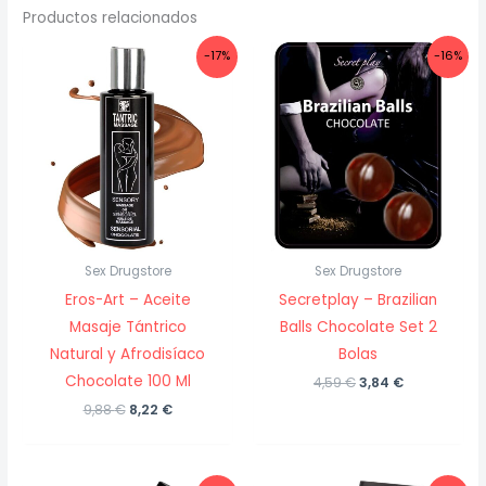
Productos relacionados
-17%
-16%
Sex Drugstore
Sex Drugstore
Eros-Art – Aceite
Secretplay – Brazilian
Masaje Tántrico
Balls Chocolate Set 2
Natural y Afrodisíaco
Bolas
Chocolate 100 Ml
El
El
4,59
€
3,84
€
precio
precio
El
El
9,88
€
8,22
€
original
actual
precio
precio
era:
es:
original
actual
4,59 €.
3,84 €.
era:
es:
9,88 €.
8,22 €.