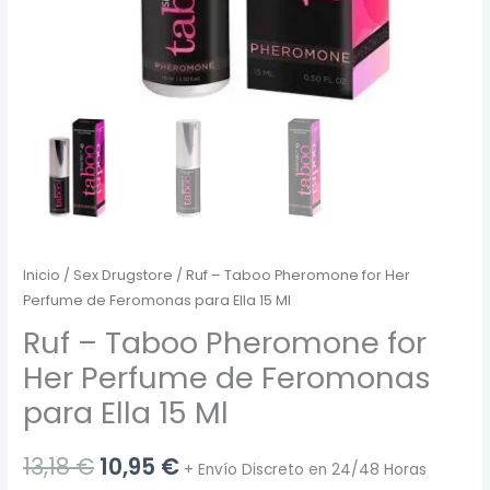
Inicio
/
Sex Drugstore
/ Ruf – Taboo Pheromone for Her
Perfume de Feromonas para Ella 15 Ml
Ruf – Taboo Pheromone for
Her Perfume de Feromonas
para Ella 15 Ml
El
El
13,18
€
10,95
€
+ Envío Discreto en 24/48 Horas