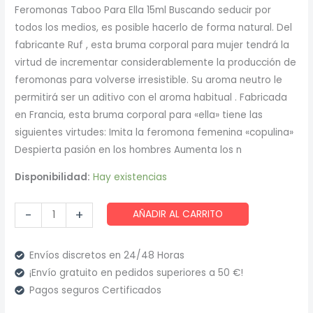
precio
precio
Feromonas Taboo Para Ella 15ml Buscando seducir por
todos los medios, es posible hacerlo de forma natural. Del
original
actual
fabricante Ruf , esta bruma corporal para mujer tendrá la
era:
es:
virtud de incrementar considerablemente la producción de
feromonas para volverse irresistible. Su aroma neutro le
13,18 €.
10,95 €.
permitirá ser un aditivo con el aroma habitual . Fabricada
en Francia, esta bruma corporal para «ella» tiene las
siguientes virtudes: Imita la feromona femenina «copulina»
Despierta pasión en los hombres Aumenta los n
Disponibilidad:
Hay existencias
Ruf
-
+
AÑADIR AL CARRITO
-
Taboo
Envíos discretos en 24/48 Horas
Pheromone
¡Envío gratuito en pedidos superiores a 50 €!
for
Pagos seguros Certificados
Her