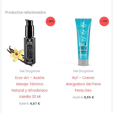
Productos relacionados
-16%
-17%
Sex Drugstore
Sex Drugstore
Eros-Art – Aceite
Ruf – Crema
Masaje Tántrico
Alargadora del Pene
Natural y Afrodisíaco
Penis Dev
Vainilla 30 Ml
El
El
10,29
€
8,55
€
precio
precio
El
El
5,58
€
4,67
€
original
actual
precio
precio
era:
es:
original
actual