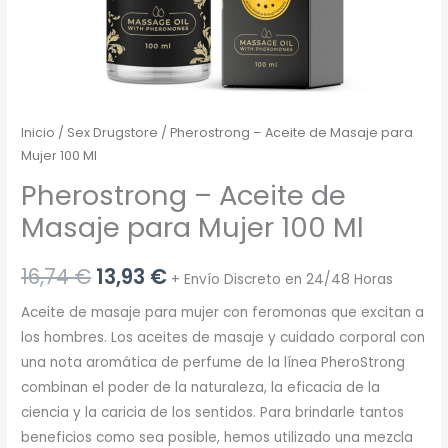
Inicio
/
Sex Drugstore
/ Pherostrong – Aceite de Masaje para
Mujer 100 Ml
Pherostrong – Aceite de
Masaje para Mujer 100 Ml
El
El
16,74
€
13,93
€
+ Envío Discreto en 24/48 Horas
precio
precio
Aceite de masaje para mujer con feromonas que excitan a
los hombres. Los aceites de masaje y cuidado corporal con
original
actual
una nota aromática de perfume de la línea PheroStrong
era:
es:
combinan el poder de la naturaleza, la eficacia de la
ciencia y la caricia de los sentidos. Para brindarle tantos
16,74 €.
13,93 €.
beneficios como sea posible, hemos utilizado una mezcla