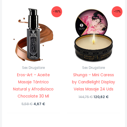
10,29 €.
8,55 €.
era:
es:
5,58 €.
4,67 €.
-16%
-17%
Sex Drugstore
Sex Drugstore
Eros-Art – Aceite
Shunga – Mini Caress
Masaje Tántrico
by Candlelight Display
Natural y Afrodisíaco
Velas Masaje 24 Uds
Chocolate 30 Ml
El
El
144,75
€
120,62
€
precio
precio
El
El
5,58
€
4,67
€
original
actual
precio
precio
era:
es:
original
actual
144,75 €.
120,62 €.
era:
es:
5,58 €.
4,67 €.