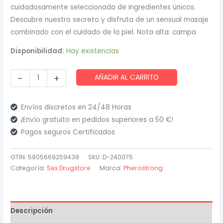
cuidadosamente seleccionada de ingredientes únicos.
Descubre nuestro secreto y disfruta de un sensual masaje
combinado con el cuidado de la piel. Nota alta: campa
Disponibilidad:
Hay existencias
Pherostrong
-
+
AÑADIR AL CARRITO
-
Aceite
Envíos discretos en 24/48 Horas
de
¡Envío gratuito en pedidos superiores a 50 €!
Masaje
Pagos seguros Certificados
para
Mujer
GTIN: 5905669259439
SKU:
D-240075
100
Categoría:
Sex Drugstore
Marca:
Pherostrong
Ml
cantidad
Descripción