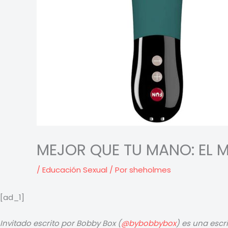
MEJOR QUE TU MANO: EL 
/
Educación Sexual
/ Por
sheholmes
[ad_1]
Invitado escrito por Bobby Box (
@bybobbybox
) es una escr