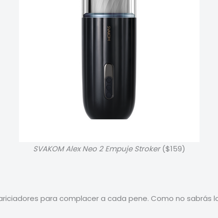
SVAKOM Alex Neo 2 Empuje Stroker
($159)
riciadores para complacer a cada pene. Como no sabrás lo 