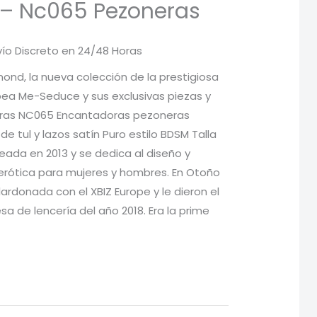
– Nc065 Pezoneras
vío Discreto en 24/48 Horas
cio
nd, la nueva colección de la prestigiosa
ea Me-Seduce y sus exclusivas piezas y
ual
ras NC065 Encantadoras pezoneras
 tul y lazos satín Puro estilo BDSM Talla
ada en 2013 y se dedica al diseño y
5 €.
 erótica para mujeres y hombres. En Otoño
ardonada con el XBIZ Europe y le dieron el
a de lencería del año 2018. Era la prime