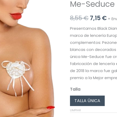
Me-Seduce 
El
El
8,55
€
7,15
€
+ En
precio
pre
Presentamos Black Diamo
marca de lencería Europ
original
act
complementos: Pezone
era:
es:
blancas con decorados de
única Me-Seduce fue cre
8,55 €.
7,1
fabricación de lencería
de 2018 la marca fue gal
premio a la Mejor empres
Talla
TALLA ÚNICA
LIMPIAR