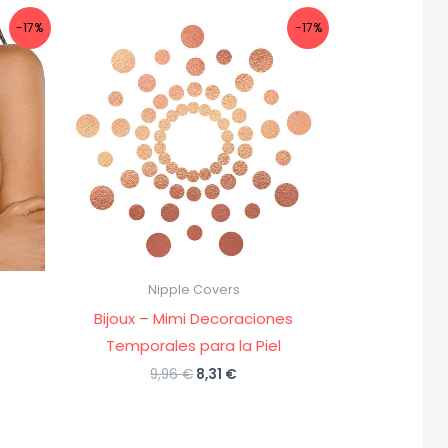
-17%
-17%
Nipple Covers
Bijoux – Mimi Decoraciones
Temporales para la Piel
El
El
9,96
€
8,31
€
precio
precio
o
original
actual
l
era:
es:
9,96 €.
8,31 €.
.