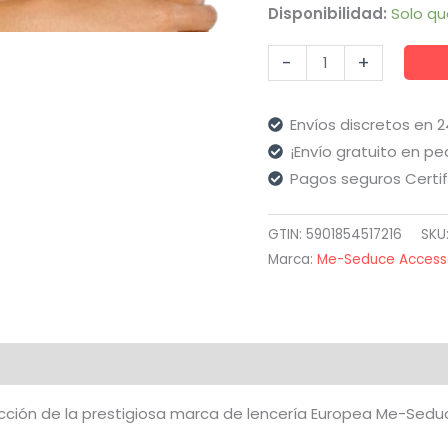
Disponibilidad:
Solo qu
Me-
-
+
Seduce
-
Envíos discretos en 
Nc065
¡Envío gratuito en pe
Pezoneras
Pagos seguros Certi
cantidad
GTIN: 5901854517216
SKU
Marca:
Me-Seduce Access
aloraciones (0)
ción de la prestigiosa marca de lencería Europea Me-Seduce