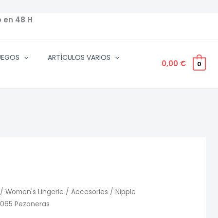
o en 48 H
UEGOS
ARTÍCULOS VARIOS
0,00
€
0
/
Women's Lingerie
/
Accesories
/
Nipple
065 Pezoneras