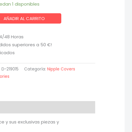
edan 1 disponibles
AÑADIR AL CARRITO
24/48 Horas
didos superiores a 50 €!
ficados
:
D-219015
Categoría:
Nipple Covers
ories
 y sus exclusivas piezas y