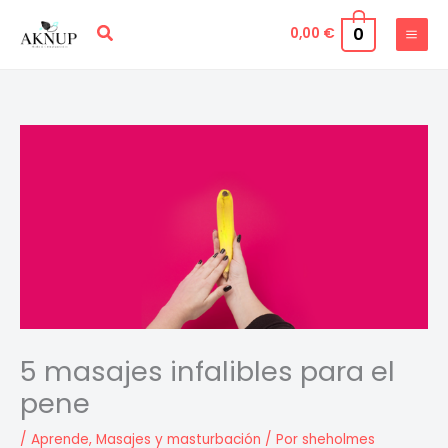
Ir
Buscar
0
0,00
€
al
contenido
5 masajes infalibles para el
pene
/
Aprende
,
Masajes y masturbación
/ Por
sheholmes