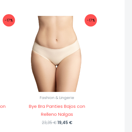
-17%
-17%
Fashion & Lingerie
con
Bye Bra Panties Bajos con
Relleno Nalgas
El
El
23,35
€
19,45
€
io
precio
precio