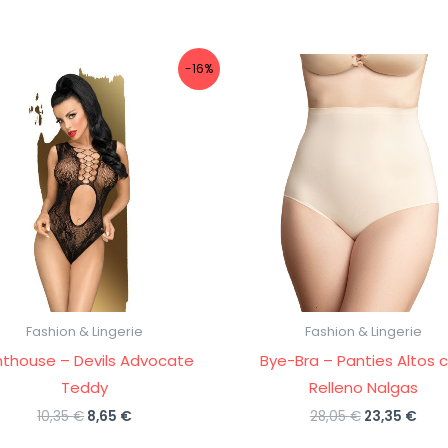
-16%
Fashion & Lingerie
Fashion & Lingerie
thouse – Devils Advocate
Bye-Bra – Panties Altos 
Teddy
Relleno Nalgas
El
El
El
El
10,35
€
8,65
€
28,05
€
23,35
€
precio
precio
precio
prec