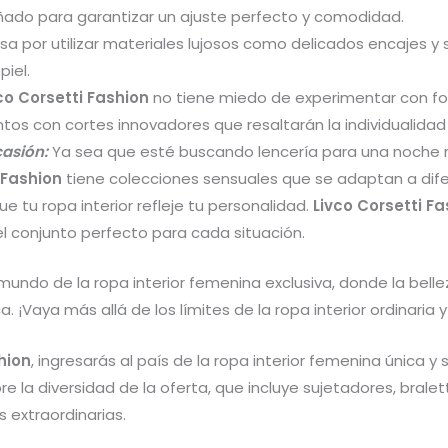
ado para garantizar un ajuste perfecto y comodidad.
a por utilizar materiales lujosos como delicados encajes y sa
piel.
co Corsetti Fashion
no tiene miedo de experimentar con fo
ntos con cortes innovadores que resaltarán la individualida
asión:
Ya sea que esté buscando lencería para una noche 
 Fashion
tiene colecciones sensuales que se adaptan a difer
e tu ropa interior refleje tu personalidad.
Livco Corsetti Fa
l conjunto perfecto para cada situación.
l mundo de la ropa interior femenina exclusiva, donde la be
. ¡Vaya más allá de los límites de la ropa interior ordinaria
hion
, ingresarás al país de la ropa interior femenina única
bre la diversidad de la oferta, que incluye sujetadores, bral
s extraordinarias.