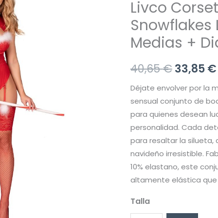
Livco Corset
Snowflakes 
Medias + D
El
40,65
€
33,85
€
precio
Déjate envolver por la 
sensual conjunto de bo
origina
para quienes desean luci
era:
personalidad. Cada de
para resaltar la silueta
40,65 €
navideño irresistible. F
10% elastano, este conj
altamente elástica que
Talla