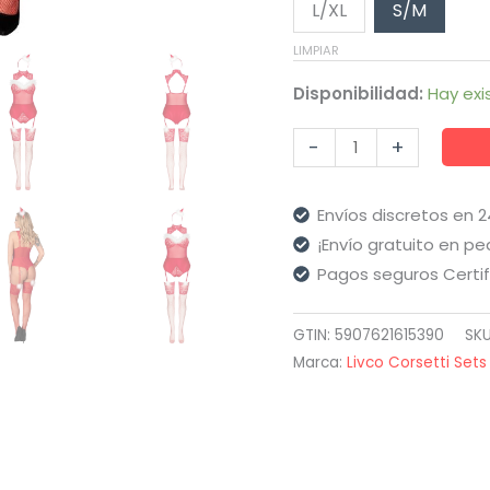
L/XL
S/M
LIMPIAR
Disponibilidad:
Hay exi
Livco
-
+
Corsetti
Fashion
Envíos discretos en 
-
¡Envío gratuito en pe
Limpid
Pagos seguros Certi
Snowflakes
Lc
GTIN: 5907621615390
SK
90604
Marca:
Livco Corsetti Sets
Body
+
Medias
+