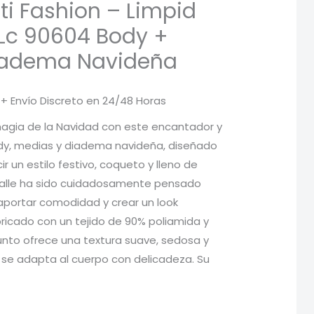
ti Fashion – Limpid
Lc 90604 Body +
iadema Navideña
El
+ Envío Discreto en 24/48 Horas
precio
magia de la Navidad con este encantador y
dy, medias y diadema navideña, diseñado
l
actual
r un estilo festivo, coqueto y lleno de
es:
talle ha sido cuidadosamente pensado
, aportar comodidad y crear un look
.
33,85 €.
abricado con un tejido de 90% poliamida y
unto ofrece una textura suave, sedosa y
 se adapta al cuerpo con delicadeza. Su