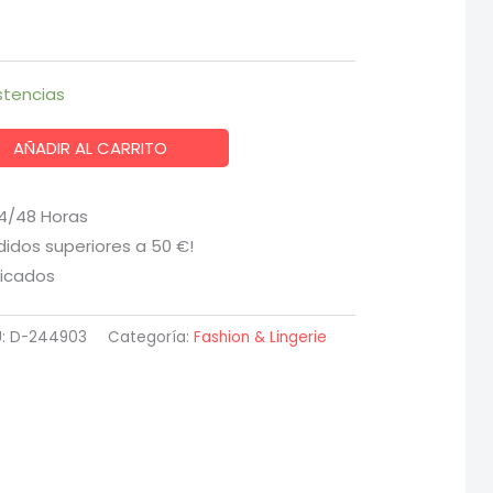
stencias
AÑADIR AL CARRITO
24/48 Horas
didos superiores a 50 €!
ficados
U:
D-244903
Categoría:
Fashion & Lingerie