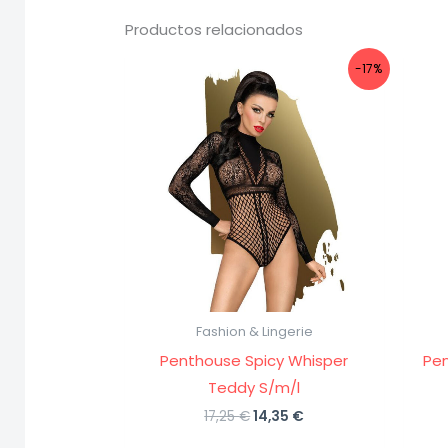
Productos relacionados
-17%
Fashion & Lingerie
Penthouse Spicy Whisper
Pen
Teddy S/m/l
El
El
17,25
€
14,35
€
precio
precio