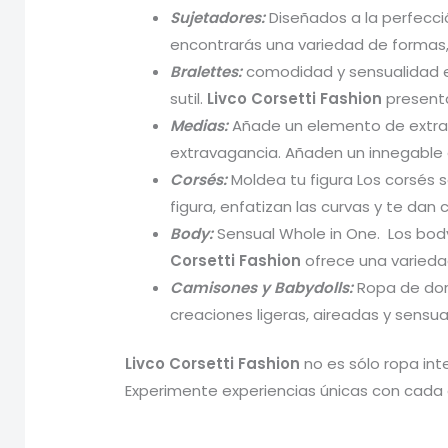
Sujetadores:
Diseñados a la perfecció
encontrarás una variedad de formas,
Bralettes:
comodidad y sensualidad en
sutil.
Livco Corsetti Fashion
presenta
Medias:
Añade un elemento de extr
extravagancia. Añaden un innegable e
Corsés:
Moldea tu figura Los corsés 
figura, enfatizan las curvas y te dan
Body:
Sensual Whole in One. Los body
Corsetti Fashion
ofrece una variedad
Camisones y Babydolls:
Ropa de dor
creaciones ligeras, aireadas y sensu
Livco Corsetti Fashion
no es sólo ropa int
Experimente experiencias únicas con cada 