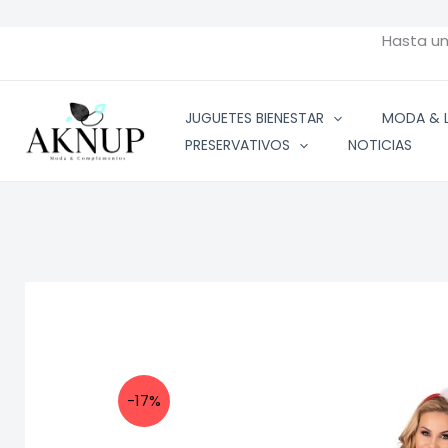
Ir
al
Hasta u
contenido
JUGUETES BIENESTAR
MODA & L
PRESERVATIVOS
NOTICIAS
-17%