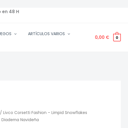
o en 48 H
UEGOS
ARTÍCULOS VARIOS
0,00
€
0
/ Livco Corsetti Fashion – Limpid Snowflakes
+ Diadema Navideña