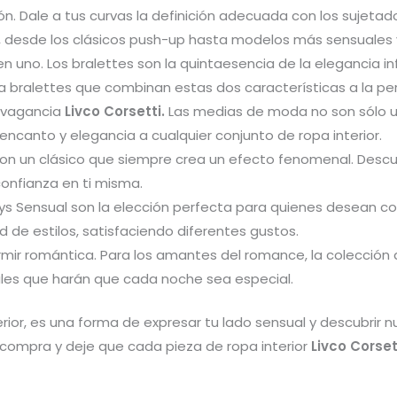
n. Dale a tus curvas la definición adecuada con los sujeta
 desde los clásicos push-up hasta modelos más sensuales 
 uno. Los bralettes son la quintaesencia de la elegancia 
 bralettes que combinan estas dos características a la per
avagancia
Livco Corsetti.
Las medias de moda no son sólo u
ncanto y elegancia a cualquier conjunto de ropa interior.
son un clásico que siempre crea un efecto fenomenal. Desc
 confianza en ti misma.
s Sensual son la elección perfecta para quienes desean co
 de estilos, satisfaciendo diferentes gustos.
mir romántica. Para los amantes del romance, la colección 
ales que harán que cada noche sea especial.
erior, es una forma de expresar tu lado sensual y descubrir
compra y deje que cada pieza de ropa interior
Livco Corset