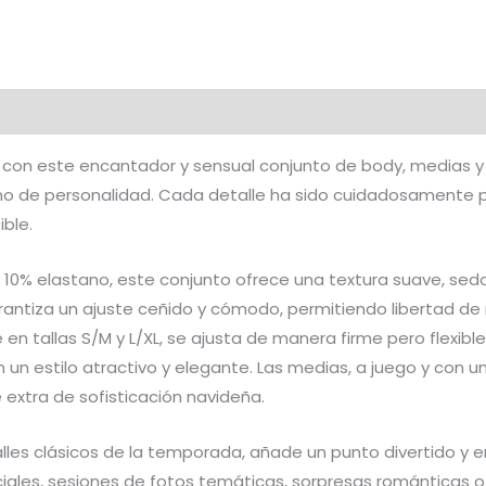
Diadema
Navideña
cantidad
aloraciones (0)
d con este encantador y sensual conjunto de body, medias 
lleno de personalidad. Cada detalle ha sido cuidadosamente p
ible.
y 10% elastano, este conjunto ofrece una textura suave, sed
rantiza un ajuste ceñido y cómodo, permitiendo libertad d
e en tallas S/M y L/XL, se ajusta de manera firme pero flexibl
con un estilo atractivo y elegante. Las medias, a juego y con
xtra de sofisticación navideña.
alles clásicos de la temporada, añade un punto divertido
ciales, sesiones de fotos temáticas, sorpresas románticas o