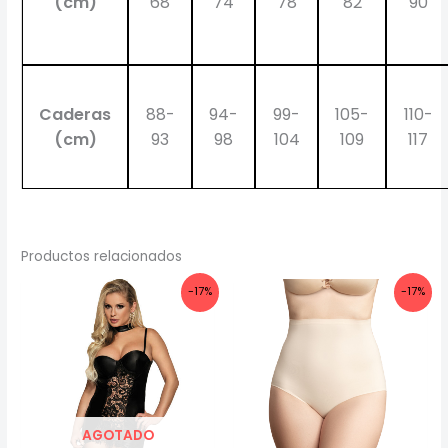
(cm)
68
74
78
82
90
Caderas
88-
94-
99-
105-
110-
(cm)
93
98
104
109
117
Productos relacionados
-17%
-17%
AGOTADO