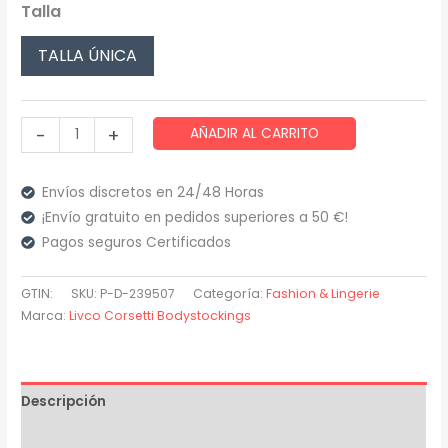
Talla
TALLA ÚNICA
Livco
-
+
AÑADIR AL CARRITO
Corsetti
Fashion
Envíos discretos en 24/48 Horas
-
¡Envío gratuito en pedidos superiores a 50 €!
Julove
Pagos seguros Certificados
Bodystocking
Negro
GTIN:
SKU:
P-D-239507
Categoría:
Fashion & Lingerie
cantidad
Marca:
Livco Corsetti Bodystockings
Descripción
Información adicional