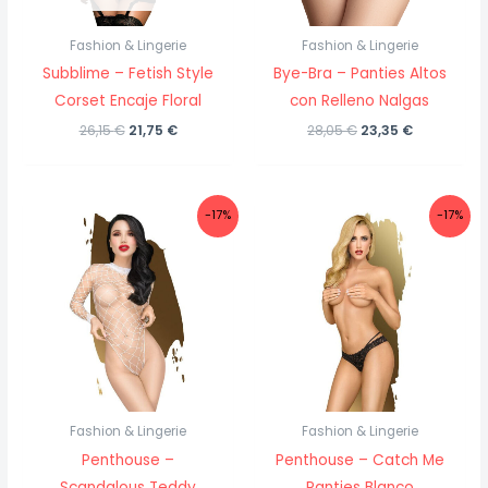
Fashion & Lingerie
Fashion & Lingerie
Subblime – Fetish Style
Bye-Bra – Panties Altos
Corset Encaje Floral
con Relleno Nalgas
El
El
El
El
26,15
€
21,75
€
28,05
€
23,35
€
precio
precio
precio
precio
original
actual
original
actual
era:
es:
era:
es:
26,15 €.
21,75 €.
28,05 €.
23,35 €.
-17%
-17%
Fashion & Lingerie
Fashion & Lingerie
Penthouse –
Penthouse – Catch Me
Scandalous Teddy
Panties Blanco