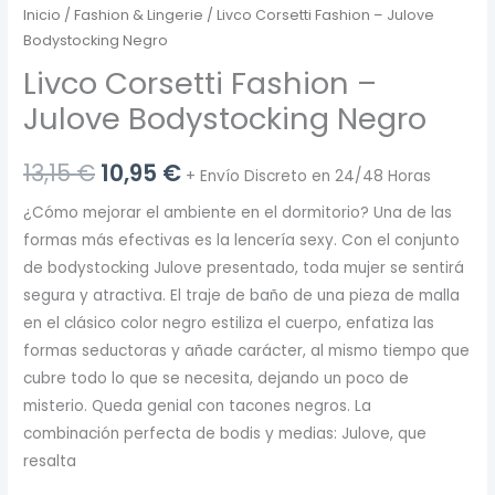
Inicio
/
Fashion & Lingerie
/ Livco Corsetti Fashion – Julove
Bodystocking Negro
Livco Corsetti Fashion –
Julove Bodystocking Negro
El
El
13,15
€
10,95
€
+ Envío Discreto en 24/48 Horas
precio
precio
¿Cómo mejorar el ambiente en el dormitorio? Una de las
formas más efectivas es la lencería sexy. Con el conjunto
original
actual
de bodystocking Julove presentado, toda mujer se sentirá
era:
es:
segura y atractiva. El traje de baño de una pieza de malla
en el clásico color negro estiliza el cuerpo, enfatiza las
13,15 €.
10,95 €.
formas seductoras y añade carácter, al mismo tiempo que
cubre todo lo que se necesita, dejando un poco de
misterio. Queda genial con tacones negros. La
combinación perfecta de bodis y medias: Julove, que
resalta