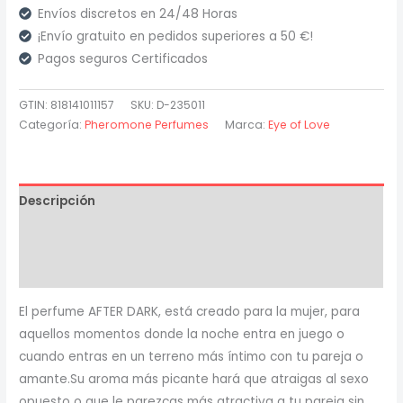
Love
Envíos discretos en 24/48 Horas
-
¡Envío gratuito en pedidos superiores a 50 €!
Eol
Pagos seguros Certificados
Phr
Perfume
GTIN: 818141011157
SKU:
D-235011
Feromonas
Categoría:
Pheromone Perfumes
Marca:
Eye of Love
10
Ml
-
Descripción
After
Dark
Información adicional
cantidad
Valoraciones (0)
El perfume AFTER DARK, está creado para la mujer, para
aquellos momentos donde la noche entra en juego o
cuando entras en un terreno más íntimo con tu pareja o
amante.Su aroma más picante hará que atraigas al sexo
opuesto o que le parezcas más atractiva a tu pareja sin