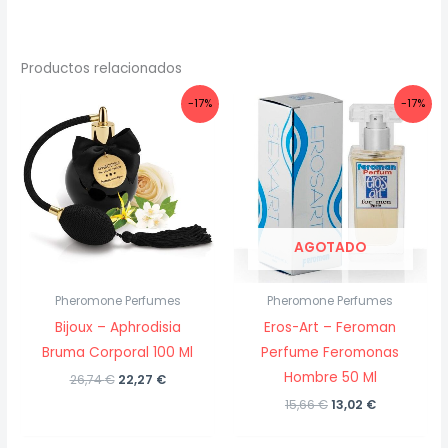
Productos relacionados
-17%
-17%
AGOTADO
Pheromone Perfumes
Pheromone Perfumes
Bijoux – Aphrodisia
Eros-Art – Feroman
Bruma Corporal 100 Ml
Perfume Feromonas
Hombre 50 Ml
El
El
26,74
€
22,27
€
precio
precio
El
El
15,66
€
13,02
€
original
actual
precio
precio
era:
es:
original
actual
26,74 €.
22,27 €.