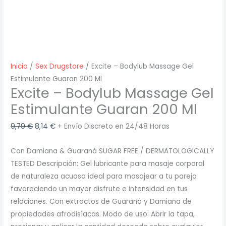
Inicio
/
Sex Drugstore
/ Excite – Bodylub Massage Gel
Estimulante Guaran 200 Ml
Excite – Bodylub Massage Gel
Estimulante Guaran 200 Ml
El
El
9,79
€
8,14
€
+ Envío Discreto en 24/48 Horas
precio
precio
Con Damiana & Guaraná SUGAR FREE / DERMATOLOGICALLY
original
actual
TESTED Descripción: Gel lubricante para masaje corporal
era:
es:
de naturaleza acuosa ideal para masajear a tu pareja
9,79 €.
8,14 €.
favoreciendo un mayor disfrute e intensidad en tus
relaciones. Con extractos de Guaraná y Damiana de
propiedades afrodisíacas. Modo de uso: Abrir la tapa,