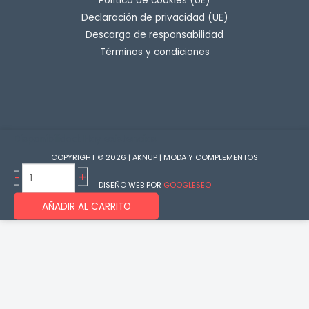
Política de cookies (UE)
Declaración de privacidad (UE)
Descargo de responsabilidad
Términos y condiciones
Disponibilidad:
Hay existencias
COPYRIGHT © 2026 | AKNUP | MODA Y COMPLEMENTOS
Excite
+
-
DISEÑO WEB POR
GOOGLESEO
-
Bodylub
AÑADIR AL CARRITO
Massage
Gel
Estimulante
Guaran
200