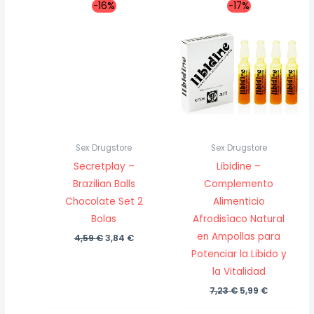
-16%
-17%
Sex Drugstore
Sex Drugstore
Secretplay –
Libidine –
Brazilian Balls
Complemento
Chocolate Set 2
Alimenticio
Bolas
Afrodisíaco Natural
en Ampollas para
El
El
4,59
€
3,84
€
precio
precio
Potenciar la Libido y
original
actual
era:
es:
la Vitalidad
4,59 €.
3,84 €.
El
El
7,23
€
5,99
€
precio
precio
original
actual