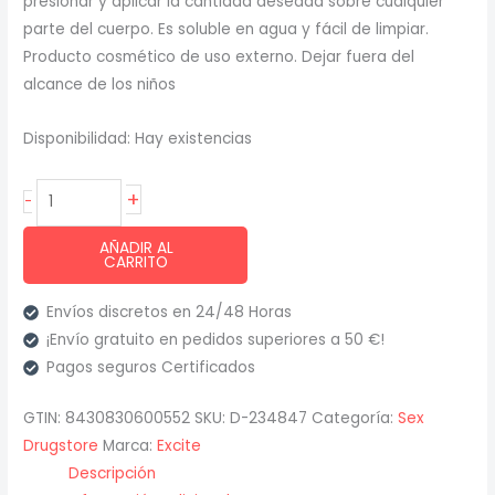
presionar y aplicar la cantidad deseada sobre cualquier
parte del cuerpo. Es soluble en agua y fácil de limpiar.
Producto cosmético de uso externo. Dejar fuera del
alcance de los niños
Disponibilidad:
Hay existencias
Excite
+
-
-
Bodylub
AÑADIR AL
CARRITO
Massage
Gel
Envíos discretos en 24/48 Horas
Estimulante
¡Envío gratuito en pedidos superiores a 50 €!
Guaran
Pagos seguros Certificados
200
Ml
GTIN: 8430830600552
SKU:
D-234847
Categoría:
Sex
cantidad
Drugstore
Marca:
Excite
Descripción