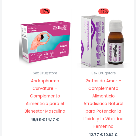
era:
es:
7,23 €.
5,99 €.
-17%
-17%
Sex Drugstore
Sex Drugstore
Andropharma
Gotas de Amor –
Curvature –
Complemento
Complemento
Alimenticio
Alimenticio para el
Afrodisíaco Natural
Bienestar Masculino
para Potenciar la
Líbido y la Vitalidad
El
El
16,98
€
14,17
€
precio
precio
Femenina
original
actual
era:
es:
El
El
12,77
€
10,62
€