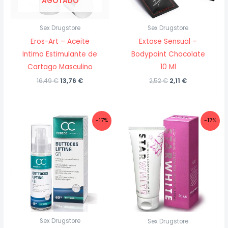
AGOTADO
Sex Drugstore
Sex Drugstore
Eros-Art – Aceite
Extase Sensual –
Intimo Estimulante de
Bodypaint Chocolate
Cartago Masculino
10 Ml
El
El
El
El
16,49
€
13,76
€
2,52
€
2,11
€
precio
precio
precio
precio
original
actual
original
actual
era:
es:
era:
es:
16,49 €.
13,76 €.
2,52 €.
2,11 €.
-17%
-17%
Sex Drugstore
Sex Drugstore