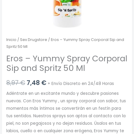
Inicio
/
Sex Drugstore
/ Eros – Yummy Spray Corporal Sip and
Spritz 50 Ml
Eros – Yummy Spray Corporal
Sip and Spritz 50 Ml
El
El
8,97
€
7,48
€
+ Envío Discreto en 24/48 Horas
precio
precio
Adéntrate en un excitante mundo y descubre pasiones
nuevas. Con Eros Yummy , un spray corporal con sabor, tus
original
actual
momentos más íntimos se convertirán en un festín para
era:
es:
tus sentidos. Nuestros sprays son aptos al contacto con la
piel, no son pegajosos y no dejan residuos. Úsalos en tus
8,97 €.
7,48 €.
labios, cuello o en cualquier zona erógena, Eros Yummy te