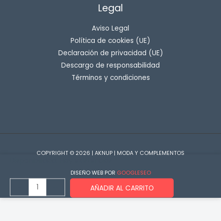
Legal
Aviso Legal
Política de cookies (UE)
Declaración de privacidad (UE)
Descargo de responsabilidad
Términos y condiciones
COPYRIGHT © 2026 | AKNUP | MODA Y COMPLEMENTOS
Disponibilidad:
Hay existencias
DISEÑO WEB POR
GOOGLESEO
Eros
-
+
AÑADIR AL CARRITO
-
Yummy
Spray