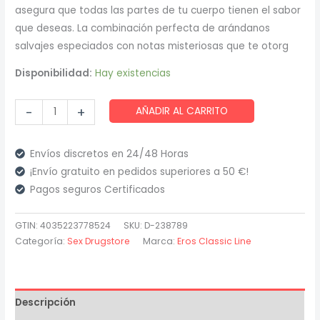
asegura que todas las partes de tu cuerpo tienen el sabor
que deseas. La combinación perfecta de arándanos
salvajes especiados con notas misteriosas que te otorg
Disponibilidad:
Hay existencias
Eros
-
+
AÑADIR AL CARRITO
-
Yummy
Envíos discretos en 24/48 Horas
Spray
¡Envío gratuito en pedidos superiores a 50 €!
Corporal
Pagos seguros Certificados
Sip
and
GTIN: 4035223778524
SKU:
D-238789
Spritz
Categoría:
Sex Drugstore
Marca:
Eros Classic Line
50
Ml
cantidad
Descripción