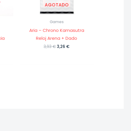
AGOTADO
Games
Aria – Chrono Kamasutra
ia
Reloj Arena + Dado
El
El
3,93
€
3,26
€
precio
precio
original
actual
o
era:
es:
l
3,93 €.
3,26 €.
€.