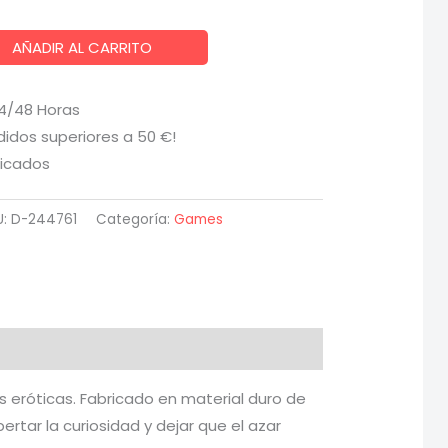
AÑADIR AL CARRITO
24/48 Horas
didos superiores a 50 €!
ficados
U:
D-244761
Categoría:
Games
s eróticas. Fabricado en material duro de
rtar la curiosidad y dejar que el azar