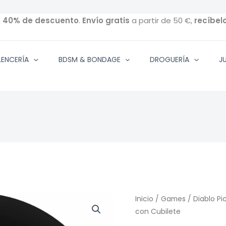
n
40% de descuento
.
Envío gratis
a partir de 50 €,
recíbel
ENCERÍA
BDSM & BONDAGE
DROGUERÍA
J
Inicio
/
Games
/ Diablo P
con Cubilete