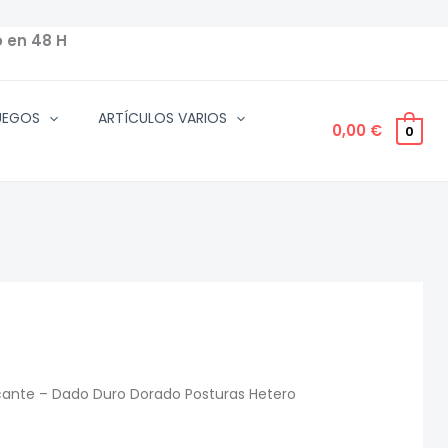
o en 48 H
UEGOS
ARTÍCULOS VARIOS
0,00
€
0
icante – Dado Duro Dorado Posturas Hetero