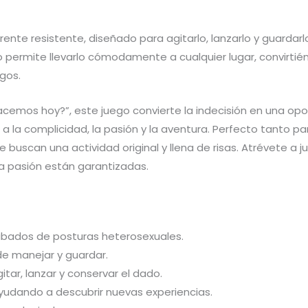
nte resistente, diseñado para agitarlo, lanzarlo y guardar
permite llevarlo cómodamente a cualquier lugar, convirtién
gos.
cemos hoy?”, este juego convierte la indecisión en una oport
n a la complicidad, la pasión y la aventura. Perfecto tanto 
buscan una actividad original y llena de risas. Atrévete a j
la pasión están garantizadas.
rabados de posturas heterosexuales.
de manejar y guardar.
itar, lanzar y conservar el dado.
 ayudando a descubrir nuevas experiencias.