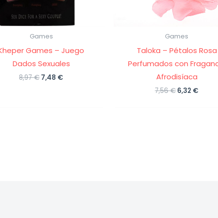
Games
Games
Kheper Games – Juego
Taloka – Pétalos Rosa
Dados Sexuales
Perfumados con Fraganc
Afrodisíaca
El
El
8,97
€
7,48
€
precio
precio
El
El
7,56
€
6,32
€
original
actual
precio
preci
era:
es:
original
actua
8,97 €.
7,48 €.
era:
es:
7,56 €.
6,32 