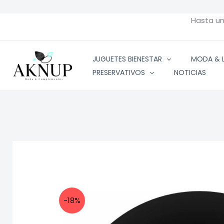
Ir
al
Hasta u
contenido
JUGUETES BIENESTAR
MODA & L
PRESERVATIVOS
NOTICIAS
-18%