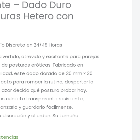
nte – Dado Duro
uras Hetero con
vío Discreto en 24/48 Horas
cio
ivertido, atrevido y excitante para parejas
de posturas eróticas. Fabricado en
ual
alidad, este dado dorado de 30 mm x 30
ecto para romper la rutina, despertar la
l azar decida qué postura probar hoy.
 €.
 cubilete transparente resistente,
lanzarlo y guardarlo fácilmente,
 discreción y el orden. Su tamaño
stencias