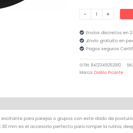
Diablo
-
+
Picante
-
Envíos discretos en 
Dado
¡Envío gratuito en pe
Duro
Pagos seguros Certi
Dorado
Posturas
GTIN: 8412345052910
SK
Hetero
Marca:
Diablo Picante
con
Cubilete
cantidad
aloraciones (0)
y excitante para parejas o grupos con este dado de postura
30 mm es el accesorio perfecto para romper la rutina, despe