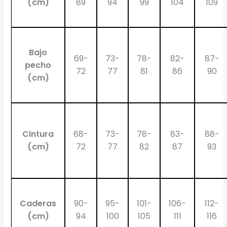
(cm)
89
94
99
104
109
Bajo
69-
73-
78-
82-
87-
pecho
72
77
81
86
90
(cm)
Cintura
68-
73-
78-
83-
88-
(cm)
72
77
82
87
93
Caderas
90-
95-
101-
106-
112-
(cm)
94
100
105
111
116