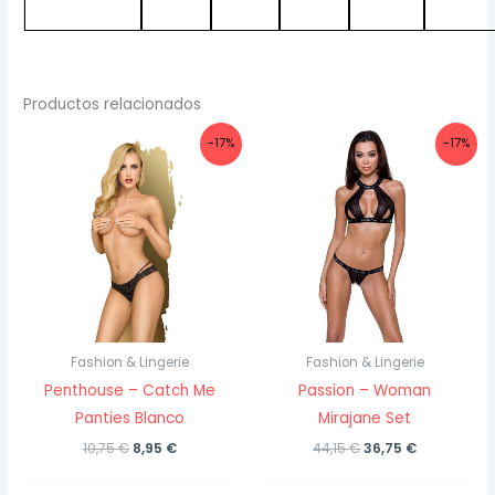
Productos relacionados
-17%
-17%
Fashion & Lingerie
Fashion & Lingerie
Penthouse – Catch Me
Passion – Woman
Panties Blanco
Mirajane Set
El
El
El
El
10,75
€
8,95
€
44,15
€
36,75
€
precio
precio
precio
precio
original
actual
original
actual