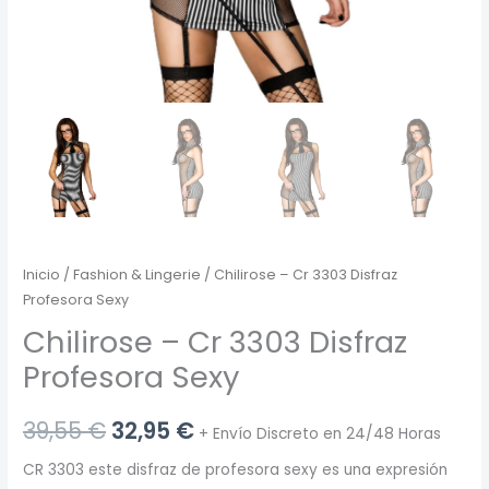
Inicio
/
Fashion & Lingerie
/ Chilirose – Cr 3303 Disfraz
Profesora Sexy
Chilirose – Cr 3303 Disfraz
Profesora Sexy
El
El
39,55
€
32,95
€
+ Envío Discreto en 24/48 Horas
precio
precio
CR 3303 este disfraz de profesora sexy es una expresión