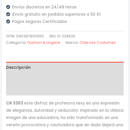
Cr
Envíos discretos en 24/48 Horas
3303
¡Envío gratuito en pedidos superiores a 50 €!
Disfraz
Pagos seguros Certificados
Profesora
Sexy
GTIN: 5903878101655
SKU:
D-239526
cantidad
Categoría:
Fashion & Lingerie
Marca:
Chilirose Costumes
Descripción
Información adicional
Valoraciones (0)
CR 3303
este disfraz de profesora sexy es una expresión
de elegancia, autoridad y seducción. Inspirado en la clásica
imagen de una educadora, ha sido transformado en una
versión provocativa y cautivadora que sin duda dejará una