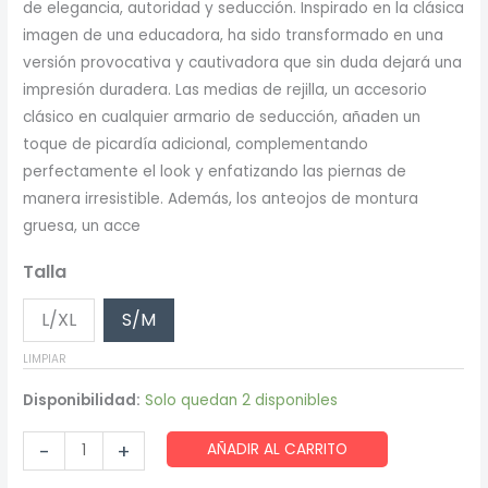
de elegancia, autoridad y seducción. Inspirado en la clásica
original
actual
imagen de una educadora, ha sido transformado en una
era:
es:
versión provocativa y cautivadora que sin duda dejará una
impresión duradera. Las medias de rejilla, un accesorio
39,55 €.
32,95 €.
clásico en cualquier armario de seducción, añaden un
toque de picardía adicional, complementando
perfectamente el look y enfatizando las piernas de
manera irresistible. Además, los anteojos de montura
gruesa, un acce
Talla
L/XL
S/M
LIMPIAR
Disponibilidad:
Solo quedan 2 disponibles
Chilirose
-
+
AÑADIR AL CARRITO
-