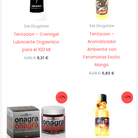
Sex Drugstore
Sex Drugstore
Tentacion –
Tentacion – Cremigel
Aromatizador
Lubricante Orgasmico
Ambiente con
para el 100 Ml
Feromonas Exotic
El
El
9,96
€
8,31
€
precio
precio
Mango
original
actual
era:
es:
El
El
6,98
€
5,83
€
9,96 €.
8,31 €.
precio
precio
original
actual
era:
es:
6,98 €.
5,83 €.
-17%
-17%