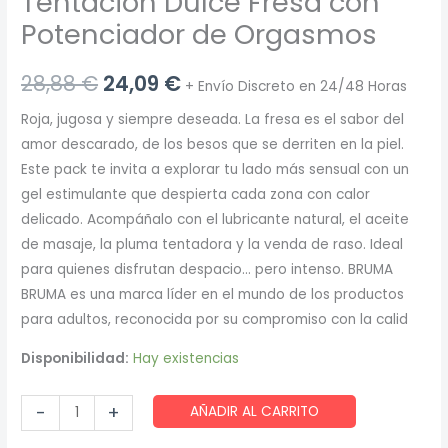
Tentación Dulce Fresa con
Potenciador de Orgasmos
El
El
28,88
€
24,09
€
+ Envío Discreto en 24/48 Horas
precio
precio
Roja, jugosa y siempre deseada. La fresa es el sabor del
amor descarado, de los besos que se derriten en la piel.
original
actual
Este pack te invita a explorar tu lado más sensual con un
era:
es:
gel estimulante que despierta cada zona con calor
delicado. Acompáñalo con el lubricante natural, el aceite
28,88 €.
24,09 €.
de masaje, la pluma tentadora y la venda de raso. Ideal
para quienes disfrutan despacio… pero intenso. BRUMA
BRUMA es una marca líder en el mundo de los productos
para adultos, reconocida por su compromiso con la calid
Disponibilidad:
Hay existencias
Bruma
-
+
AÑADIR AL CARRITO
Xperience