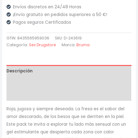
-
Envíos discretos en 24/48 Horas
Kit
¡Envío gratuito en pedidos superiores a 50 €!
Tentación
Pagos seguros Certificados
Dulce
Fresa
GTIN: 8435565959036
SKU:
D-243619
con
Categoría:
Sex Drugstore
Marca:
Bruma
Potenciador
de
Orgasmos
Descripción
cantidad
Información adicional
Valoraciones (0)
Roja, jugosa y siempre deseada. La fresa es el sabor del
amor descarado, de los besos que se derriten en la piel.
Este pack te invita a explorar tu lado más sensual con un
gel estimulante que despierta cada zona con calor